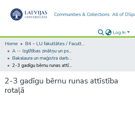
Communities & Collections
All of DSp
Log In
Home
B4 – LU fakultātes / Faculties of the UL
A -- Izglītības zinātņu un psiholoģijas fakultāte / Faculty of Education Sciences and Psychology
Bakalaura un maģistra darbi (PPMF) / Bachelor's and Master's theses
2-3 gadīgu bērnu runas attīstība rotaļā
2-3 gadīgu bērnu runas attīstība
rotaļā