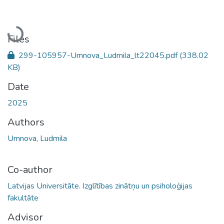
Loading...
Files
299-105957-Umnova_Ludmila_lt22045.pdf
(338.02
KB)
Date
2025
Authors
Umnova, Ludmila
Co-author
Latvijas Universitāte. Izglītības zinātņu un psiholoģijas
fakultāte
Advisor