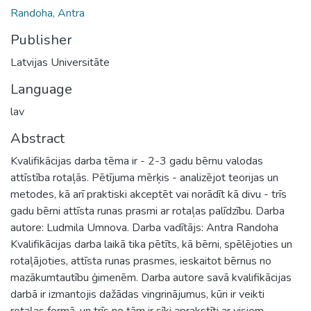
Randoha, Antra
Publisher
Latvijas Universitāte
Language
lav
Abstract
Kvalifikācijas darba tēma ir - 2-3 gadu bērnu valodas
attīstība rotaļās. Pētījuma mērķis - analizējot teorijas un
metodes, kā arī praktiski akceptēt vai norādīt kā divu - trīs
gadu bērni attīsta runas prasmi ar rotaļas palīdzību. Darba
autore: Ludmila Umnova. Darba vadītājs: Antra Randoha
Kvalifikācijas darba laikā tika pētīts, kā bērni, spēlējoties un
rotaļājoties, attīsta runas prasmes, ieskaitot bērnus no
mazākumtautību ģimenēm. Darba autore savā kvalifikācijas
darbā ir izmantojis dažādas vingrinājumus, kūri ir veikti
rotaļas formā, un trīs no tām ir sīki aprakstīti ar visiem