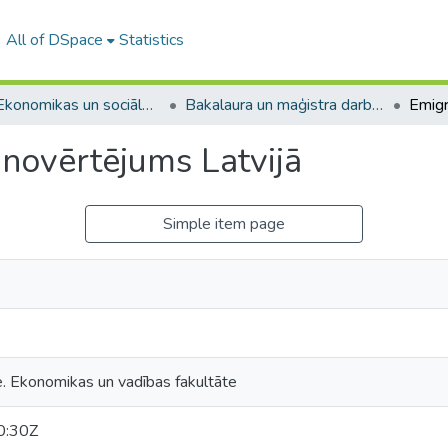
All of DSpace
Statistics
A -- Ekonomikas un sociālo zinātņu fakultāte / Faculty of Economics and Social Sciences
Bakalaura un maģistra darbi (ESZF) / Bachelor's and Master's theses
 novērtējums Latvijā
Simple item page
e. Ekonomikas un vadības fakultāte
0:30Z