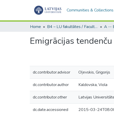
Communities & Collections
Home
B4 – LU fakultātes / Faculties of the UL
Emigrācijas tendenču
dc.contributor.advisor
Oļevskis, Grigorijs
dc.contributor.author
Kaldovska, Viola
dc.contributor.other
Latvijas Universitāt
dc.date.accessioned
2015-03-24T08:0