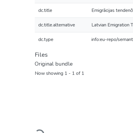
dc.title
Emigrācijas tendenč
dc.title.alternative
Latvian Emigration
dc.type
info:eu-repo/semant
Files
Original bundle
Now showing
1 - 1 of 1
Loading...