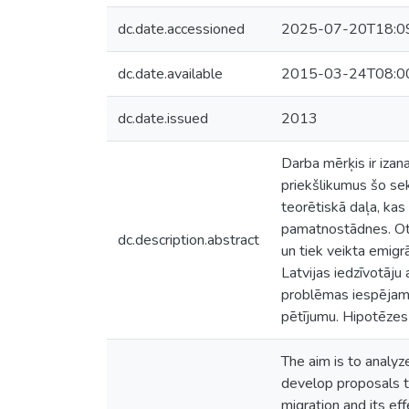
dc.date.accessioned
2025-07-20T18:0
dc.date.available
2015-03-24T08:0
dc.date.issued
2013
Darba mērķis ir izana
priekšlikumus šo se
teorētiskā daļa, kas 
pamatnostādnes. Otra
dc.description.abstract
un tiek veikta emigrā
Latvijas iedzīvotāju 
problēmas iespējamie
pētījumu. Hipotēzes 
The aim is to analyz
develop proposals to
migration and its ef