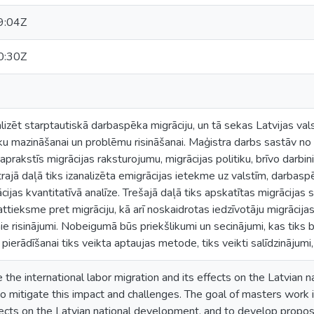
9:04Z
0:30Z
lizēt starptautiskā darbaspēka migrāciju, un tā sekas Latvijas valst
ku mazināšanai un problēmu risināšanai. Maģistra darbs sastāv no
aprakstīs migrācijas raksturojumu, migrācijas politiku, brīvo darbin
jā daļā tiks izanalizēta emigrācijas ietekme uz valstīm, darbaspē
cijas kvantitatīvā analīze. Trešajā daļā tiks apskatītas migrācijas 
attieksme pret migrāciju, kā arī noskaidrotas iedzīvotāju migrācijas
 risinājumi. Nobeigumā būs priekšlikumi un secinājumi, kas tiks ba
pierādīšanai tiks veikta aptaujas metode, tiks veikti salīdzināju
e the international labor migration and its effects on the Latvian
 mitigate this impact and challenges. The goal of masters work is
fects on the Latvian national development, and to develop propos