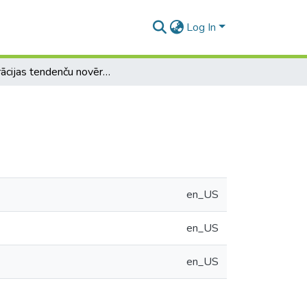
Log In
Emigrācijas tendenču novērtējums Latvijā
en_US
en_US
en_US