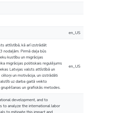
en_US
s attīstībā, kā arī izstrādāt
 3 nodaļām. Pirmā daļa būs
ieku kustību un migrācijas
ka migrācijas politiskais regulējums
en_US
sekas Latvijas valsts attīstībā un
 cēloņi un motivācija, un izstrādāti
lstīti uz darba gaitā veikto
mi, grupēšanas un grafiskās metodes.
 national development, and to
 to analyze the international labor
als to mitigate this impact and