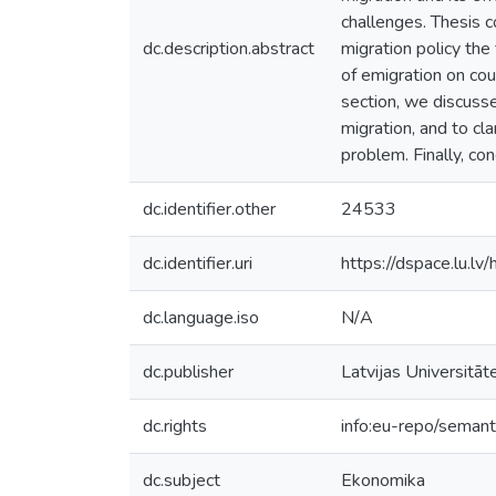
challenges. Thesis co
dc.description.abstract
migration policy th
of emigration on cou
section, we discusse
migration, and to cl
problem. Finally, co
dc.identifier.other
24533
dc.identifier.uri
https://dspace.lu.l
dc.language.iso
N/A
dc.publisher
Latvijas Universitāt
dc.rights
info:eu-repo/seman
dc.subject
Ekonomika