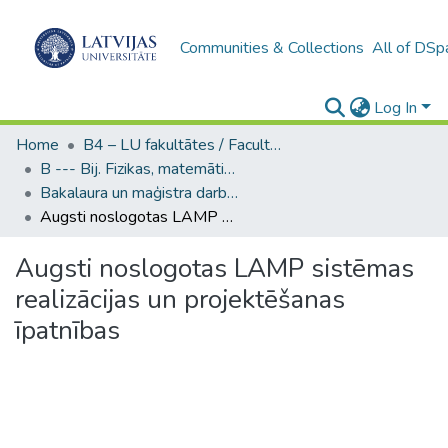
Communities & Collections
All of DSp
Log In
Home
B4 – LU fakultātes / Faculties of the UL
B --- Bij. Fizikas, matemātikas un optometrijas fakultātes studentu noslēguma darbi / Faculty of Physics, Mathematics and Optometry - Graduate works
Bakalaura un maģistra darbi (FMOF) / Bachelor's and Master's theses
Augsti noslogotas LAMP sistēmas realizācijas un projektēšanas īpatnības
Augsti noslogotas LAMP sistēmas
realizācijas un projektēšanas
īpatnības