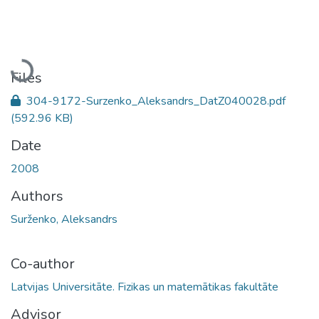
Loading...
Files
304-9172-Surzenko_Aleksandrs_DatZ040028.pdf
(592.96 KB)
Date
2008
Authors
Surženko, Aleksandrs
Co-author
Latvijas Universitāte. Fizikas un matemātikas fakultāte
Advisor