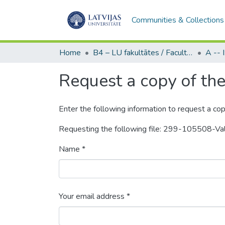
Communities & Collections
Home
B4 – LU fakultātes / Faculties of the UL
Request a copy of the 
Enter the following information to request a cop
Requesting the following file: 299-105508-Va
Name *
Your email address *