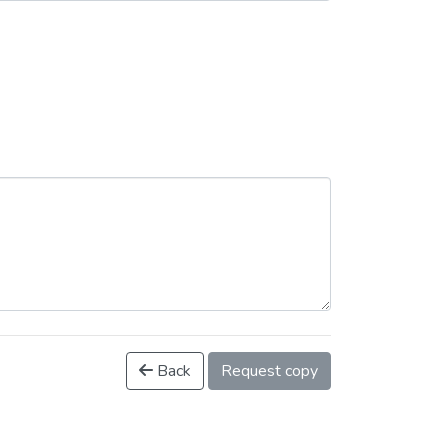
Back
Request copy