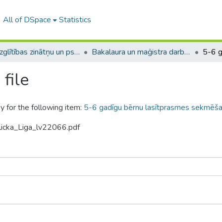
All of DSpace
Statistics
A -- Izglītības zinātņu un psiholoģijas fakultāte / Faculty of Education Sciences and Psychology
Bakalaura un maģistra darbi (PPMF) / Bachelor's and Master's theses
file
y for the following item:
5-6 gadīgu bērnu lasītprasmes sekmēša
licka_Liga_lv22066.pdf