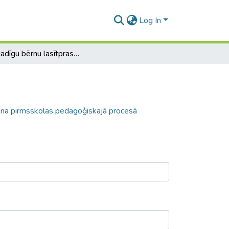
Log In
5-6 gadīgu bērnu lasītprasmes sekmēšana pirmsskolas pedagoģiskajā procesā
na pirmsskolas pedagoģiskajā procesā