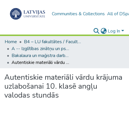
Communities & Collections
All of DSp
Log In
Home
B4 – LU fakultātes / Faculties of the UL
A -- Izglītības zinātņu un psiholoģijas fakultāte / Faculty of Education Sciences and Psychology
Bakalaura un maģistra darbi (PPMF) / Bachelor's and Master's theses
Autentiskie materiāli vārdu krājuma uzlabošanai 10. klasē angļu valodas stundās
Autentiskie materiāli vārdu krājuma
uzlabošanai 10. klasē angļu
valodas stundās