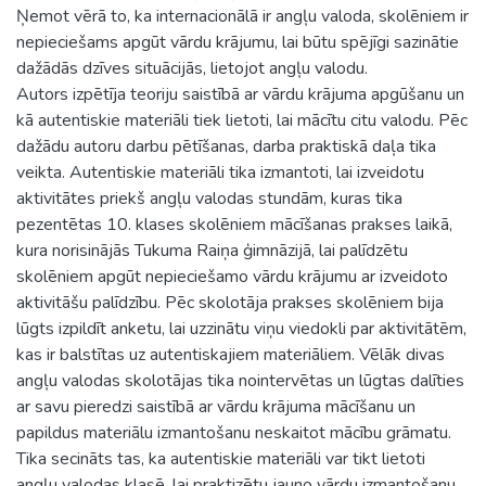
Ņemot vērā to, ka internacionālā ir angļu valoda, skolēniem ir
nepieciešams apgūt vārdu krājumu, lai būtu spējīgi sazinātie
dažādās dzīves situācijās, lietojot angļu valodu.
Autors izpētīja teoriju saistībā ar vārdu krājuma apgūšanu un
kā autentiskie materiāli tiek lietoti, lai mācītu citu valodu. Pēc
dažādu autoru darbu pētīšanas, darba praktiskā daļa tika
veikta. Autentiskie materiāli tika izmantoti, lai izveidotu
aktivitātes priekš angļu valodas stundām, kuras tika
pezentētas 10. klases skolēniem mācīšanas prakses laikā,
kura norisinājās Tukuma Raiņa ģimnāzijā, lai palīdzētu
skolēniem apgūt nepieciešamo vārdu krājumu ar izveidoto
aktivitāšu palīdzību. Pēc skolotāja prakses skolēniem bija
lūgts izpildīt anketu, lai uzzinātu viņu viedokli par aktivitātēm,
kas ir balstītas uz autentiskajiem materiāliem. Vēlāk divas
angļu valodas skolotājas tika nointervētas un lūgtas dalīties
ar savu pieredzi saistībā ar vārdu krājuma mācīšanu un
papildus materiālu izmantošanu neskaitot mācību grāmatu.
Tika secināts tas, ka autentiskie materiāli var tikt lietoti
angļu valodas klasē, lai praktizētu jauno vārdu izmantošanu