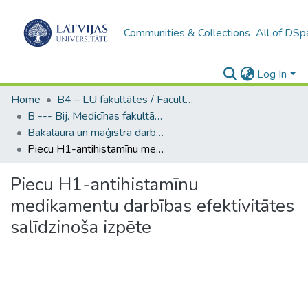
Communities & Collections
All of DSp
Log In
Home
B4 – LU fakultātes / Faculties of the UL
B --- Bij. Medicīnas fakultātes studentu noslēguma darbi / Faculty of Medicine - Graduate works
Bakalaura un maģistra darbi (MF) / Bachelor's and Master's theses
Piecu H1-antihistamīnu medikamentu darbības efektivitātes salīdzinoša izpēte
Piecu H1-antihistamīnu
medikamentu darbības efektivitātes
salīdzinoša izpēte