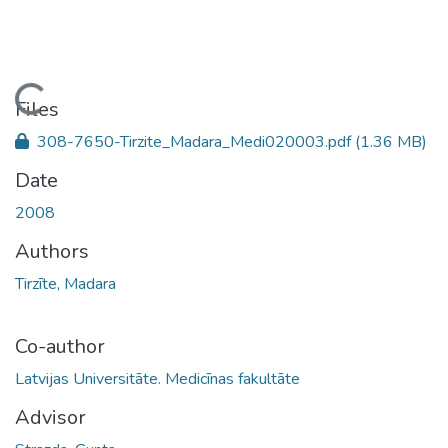
ading...
Files
308-7650-Tirzite_Madara_Medi020003.pdf
(1.36 MB)
Date
2008
Authors
Tirzīte, Madara
Co-author
Latvijas Universitāte. Medicīnas fakultāte
Advisor