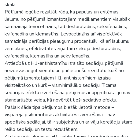
skala.
Pētījumā iegūtie rezultāti rāda, ka papulas un eritēmas
lielumu no pētījumā izmantotajiem medikamentiem vislabāk
samazināja levocetirizīns, tad desloratadīns, sekvifenadīns,
kvifenadīns un klemastīns. Levocetirizīns arī visefektīvāk
samazināja perfūzijas pieaugumu procentuāli, kā arī laukumu
zem līknes, efektivitātes ziņā tam sekoja desloratadīns,
kvifenadīns, klemastīns un sekvifenadīns.
Attiecībā uz H1-antihistamīnu izraisīto sedāciju, pētījumā
neizdevās iegūt vienotu un pārliecinošu rezultātu, kurš no
pētījumā izmantotajiem H1-antihistamīniem izraisa
visizteiktāko un kurš – visminimālāko sedāciju. Ticama
sedācijas efekta izvērtēšana pētījumos ir apgrūtināta, jo nav
standartizēta veida, kā novērtēt tieši sedatīvo efektu.
Pašlaik šāda tipa pētījumos biežāk lietotā metode –
vispārēja psihomotorās aktivitātes izvērtēšana – nav
specifiska sedācijai, tā ir subjektīva un ar vāju korelāciju starp
reālo sedāciju un testu rezultātiem.
Atslēgvārdi: alerģijas, H1-antihistamīni, lāzerdoplerogrāfija