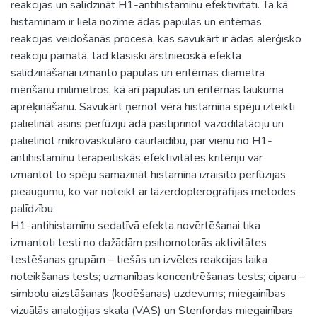
reakcijas un salīdzināt H1-antihistamīnu efektivitāti. Tā kā
histamīnam ir liela nozīme ādas papulas un eritēmas
reakcijas veidošanās procesā, kas savukārt ir ādas alerģisko
reakciju pamatā, tad klasiski ārstnieciskā efekta
salīdzināšanai izmanto papulas un eritēmas diametra
mērīšanu milimetros, kā arī papulas un eritēmas laukuma
aprēķināšanu. Savukārt ņemot vērā histamīna spēju izteikti
palielināt asins perfūziju ādā pastiprinot vazodilatāciju un
palielinot mikrovaskulāro caurlaidību, par vienu no H1-
antihistamīnu terapeitiskās efektivitātes kritēriju var
izmantot to spēju samazināt histamīna izraisīto perfūzijas
pieaugumu, ko var noteikt ar lāzerdoplerogrāfijas metodes
palīdzību.
H1-antihistamīnu sedatīvā efekta novērtēšanai tika
izmantoti testi no dažādām psihomotorās aktivitātes
testēšanas grupām – tiešās un izvēles reakcijas laika
noteikšanas tests; uzmanības koncentrēšanas tests; ciparu –
simbolu aizstāšanas (kodēšanas) uzdevums; miegainības
vizuālās analoģijas skala (VAS) un Stenfordas miegainības