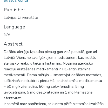
Strazda, Gunta
Publisher
Latvijas Universitāte
Language
N/A
Abstract
Dažādu alerģiju izplatība pieaug gan visā pasaulē, gan arī
Latvijā. Viens no svarīgākajiem mediatoriem, kas izdalās
alerģisko reakciju laikā, ir histamīns. Nozīmīgi alerģisko
reakciju ārstēšanas medikamenti ir H1-antihistamīna
medikamenti. Darba mērķis – izmantojot dažādas metodes,
salīdzinoši noskaidrot piecu H1-antihistamīna medikamentu
– 50 mg kvifenadīna, 50 mg sekvifenadīna, 5 mg
levocetirizīna, 5 mg desloratadīna un 1 mg klemastīna
efektivitāti.
Ir samērā maz paņēmienu, ar kuriem pētīt histamīna izraisītās