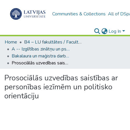
Communities & Collections
All of DSp
Log In
Home
B4 – LU fakultātes / Faculties of the UL
A -- Izglītības zinātņu un psiholoģijas fakultāte / Faculty of Education Sciences and Psychology
Bakalaura un maģistra darbi (PPMF) / Bachelor's and Master's theses
Prosociālās uzvedības saistības ar personības iezīmēm un politisko orientāciju
Prosociālās uzvedības saistības ar
personības iezīmēm un politisko
orientāciju