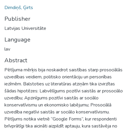
Dimdiņš, Ģirts
Publisher
Latvijas Universitāte
Language
lav
Abstract
Pētījuma mērķis bija noskaidrot saistības starp prosociālās
uzvedības veidiem, politisko orientāciju un personības
iezīmēm. Balstoties uz literatūras atziņām tika izvirzītas
šādas hipotēzes: Labvēlīgums pozitīvi saistās ar prosociālo
uzvedību; Apzinīgums pozitīvi saistās ar sociālo
konservatīvismu un ekonomisko labējumu; Prosociālā
uzvedība negatīvi saistās ar sociālo konservatīvismu.
Pētījums notika vietnē ‘’Google Forms’’, kur respondenti
brīvprātīgi tika aicināti aizpildīt aptauju, kura sastāvēja no