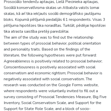
Prosociālo tendenču aptaujas, Lielā Piecinieka aptaujas,
Sociālā konservatīvisma skalas un Atbalsta valsts lomai
skalas, kā arī tika iekļauts sociāli demogrāfisko jautājumu
bloks. Kopumā pētījumā piedalījās 61 respondents. Visas 3
pētījuma hipotēzes tika noraidītas. Turklāt, pēdējai hipotēzei
tika atrasta saistība pretēji paredzētai.
The aim of the study was to find out the relationship
between types of prosocial behavior, political orientation
and personality traits. Based on the findings of the
literature, the following hypotheses were put forward:
Agreeableness is positively related to prosocial behavior;
Conscientiousness is positively associated with social
conservatism and economic rightism; Prosocial behavior is
negatively associated with social conservatism. The
research was conducted on the Google Forms website,
where respondents were voluntarily invited to fill out a
survey consisting of Prosocial Tendencies Measure, Big Five
Inventory, Social Conservatism Scale, and Support for the
Support for State Role Scale, and a block of socio-