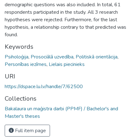
demographic questions was also included. In total, 61
respondents participated in the study. All 3 research
hypotheses were rejected. Furthermore, for the last
hypothesis, a relationship contrary to that predicted was
found.
Keywords
Psiholoģija
,
Prosociālā uzvedība
,
Politiskā orientācija
,
Personības iezīmes
,
Lielais piecinieks
URI
https://dspace.lu.lv/handle/7/62500
Collections
Bakalaura un maģistra darbi (PPMF) / Bachelor's and
Master's theses
Full item page