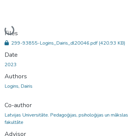
Loading...
Files
299-93855-Logins_Dairis_dl20046.pdf
(420.93 KB)
Date
2023
Authors
Logins, Dairis
Co-author
Latvijas Universitāte. Pedagoģijas, psiholoģijas un mākslas
fakultāte
Advisor