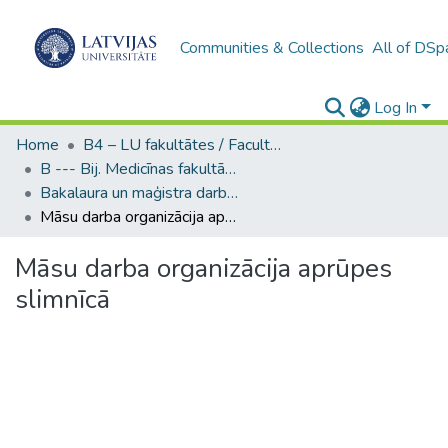
Communities & Collections
All of DSp
Log In
Home
B4 – LU fakultātes / Faculties of the UL
B --- Bij. Medicīnas fakultātes studentu noslēguma darbi / Faculty of Medicine - Graduate works
Bakalaura un maģistra darbi (MF) / Bachelor's and Master's theses
Māsu darba organizācija aprūpes slimnīcā
Māsu darba organizācija aprūpes
slimnīcā