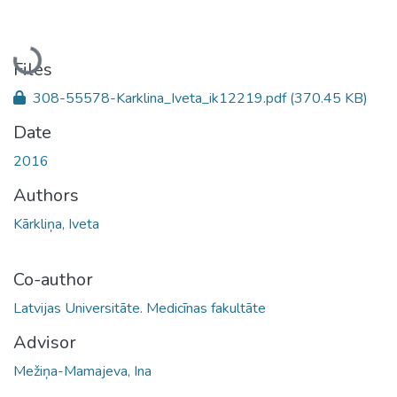
Loading...
Files
308-55578-Karklina_Iveta_ik12219.pdf
(370.45 KB)
Date
2016
Authors
Kārkliņa, Iveta
Co-author
Latvijas Universitāte. Medicīnas fakultāte
Advisor
Mežiņa-Mamajeva, Ina