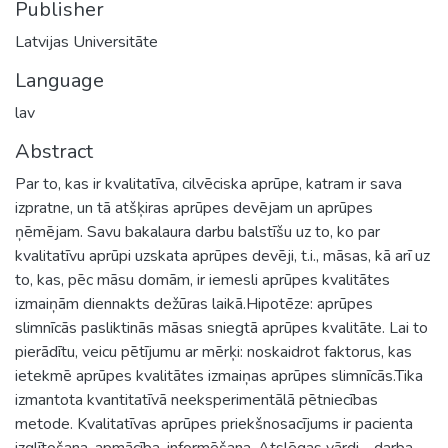
Publisher
Latvijas Universitāte
Language
lav
Abstract
Par to, kas ir kvalitatīva, cilvēciska aprūpe, katram ir sava
izpratne, un tā atšķiras aprūpes devējam un aprūpes
ņēmējam. Savu bakalaura darbu balstīšu uz to, ko par
kvalitatīvu aprūpi uzskata aprūpes devēji, t.i., māsas, kā arī uz
to, kas, pēc māsu domām, ir iemesli aprūpes kvalitātes
izmaiņām diennakts dežūras laikā.Hipotēze: aprūpes
slimnīcās pasliktinās māsas sniegtā aprūpes kvalitāte. Lai to
pierādītu, veicu pētījumu ar mērķi: noskaidrot faktorus, kas
ietekmē aprūpes kvalitātes izmaiņas aprūpes slimnīcās.Tika
izmantota kvantitatīvā neeksperimentālā pētniecības
metode. Kvalitatīvas aprūpes priekšnosacījums ir pacienta
izglītošana, apmācība, informēšana. Atslēgas vārdi - darba