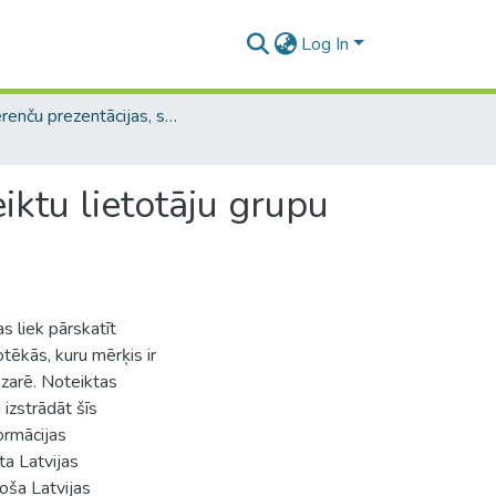
Log In
Konferenču prezentācijas, stenda referāti (LUB) / Conference presentations and posters
iktu lietotāju grupu
s liek pārskatīt
tēkās, kuru mērķis ir
ozarē. Noteiktas
 izstrādāt šīs
ormācijas
ta Latvijas
oša Latvijas