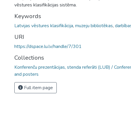
vēstures klasifikācijas sistēma.
Keywords
Latvijas vēstures klasifikācija
,
muzeju bibliotēkas
,
darbības
URI
https://dspace.lu.lv/handle/7/301
Collections
Konferenču prezentācijas, stenda referāti (LUB) / Confer
and posters
Full item page