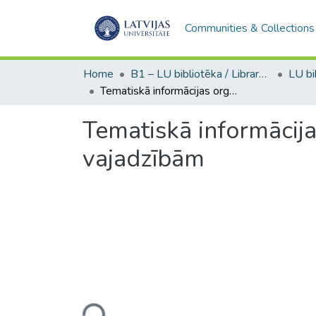
Communities & Collections
Home
B1 – LU bibliotēka / Library of the UL
Tematiskā informācijas organizēšana atbilstoši noteiktu lietotāju grupu vajadzībām
Tematiskā informācija
vajadzībām
Loading...