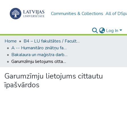
Communities & Collections
All of DSp
Log In
Home
B4 – LU fakultātes / Faculties of the UL
A -- Humanitāro zinātņu fakultāte / Faculty of Humanities
Bakalaura un maģistra darbi (HZF) / Bachelor's and Master's theses
Garumzīmju lietojums cittautu īpašvārdos
Garumzīmju lietojums cittautu
īpašvārdos