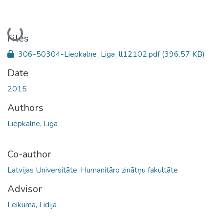
Loading...
Files
306-50304-Liepkalne_Liga_ll12102.pdf
(396.57 KB)
Date
2015
Authors
Liepkalne, Līga
Co-author
Latvijas Universitāte. Humanitāro zinātņu fakultāte
Advisor
Leikuma, Lidija