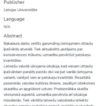
Publisher
Latvijas Universitāte
Language
N/A
Abstract
Bakalaura darbs veltīts garumzīmju lietojumam cittautu
īpašvārdu atveidē. Tiek aktualizēts jautājums par
konsekvences trūkumu, uzmanību pievēršot patskaņu
kvantitātei.
Latviešu valodā vērojama situācija, kad vienam cittautu
īpašvārdam paralēli pastāv divi vai pat vairāki lietojuma
varianti, variējot vien ar patskaņu kvantitāti. Rezultātā
pazeminās valodas kultūras līmenis, zaudējot izteiksmes
skaidrību un apgrūtinot uztveri. Problemātika skatīta
vēsturiskā aspektā, uzmanība pievērsta arī situācijai
mūsdienās. Tiek vērtēta latviešu valodnieku ieteikto
atveides principu realizācija praksē, meklēti un skaidroti