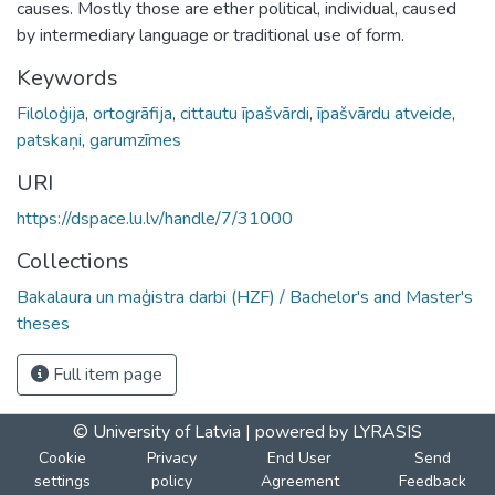
causes. Mostly those are ether political, individual, caused
by intermediary language or traditional use of form.
Keywords
Filoloģija
,
ortogrāfija
,
cittautu īpašvārdi
,
īpašvārdu atveide
,
patskaņi
,
garumzīmes
URI
https://dspace.lu.lv/handle/7/31000
Collections
Bakalaura un maģistra darbi (HZF) / Bachelor's and Master's
theses
Full item page
© University of Latvia |
powered by LYRASIS
Cookie
Privacy
End User
Send
settings
policy
Agreement
Feedback