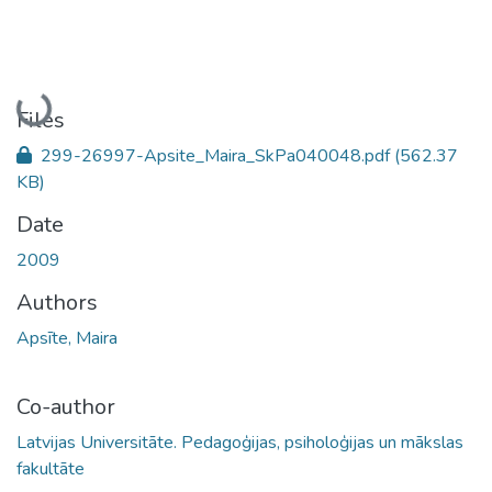
Loading...
Files
299-26997-Apsite_Maira_SkPa040048.pdf
(562.37
KB)
Date
2009
Authors
Apsīte, Maira
Co-author
Latvijas Universitāte. Pedagoģijas, psiholoģijas un mākslas
fakultāte