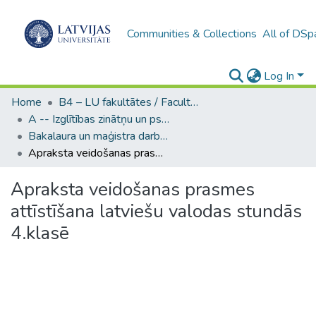
Communities & Collections
All of DSp
Log In
Home
B4 – LU fakultātes / Faculties of the UL
A -- Izglītības zinātņu un psiholoģijas fakultāte / Faculty of Education Sciences and Psychology
Bakalaura un maģistra darbi (PPMF) / Bachelor's and Master's theses
Apraksta veidošanas prasmes attīstīšana latviešu valodas stundās 4.klasē
Apraksta veidošanas prasmes
attīstīšana latviešu valodas stundās
4.klasē