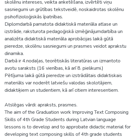
skolēnu intereses, veikta anketēšana, izvērtēti viņu
sasniegumi un grūtības tekstveidē, noskaidrotas skolēnu
psihofizioloģiskās īpatnības.
Diplomdarbā pamatota didaktiskā materiāla atlase un
izstrāde, raksturota pedagoģiskā izmēģinājumdarbība un
analizēta didaktiskā materiāla aprobācijas laikā gūtā
pieredze, skolēnu sasniegumi un prasmes veidot aprakstu
dinamika.
Darbā ir 4.nodaļas, teorētiskās literatūras un izmantoto
avotu saraksts (16 vienības, kā arī 8. pielikumi.)
Pētījuma laikā gūtā pieredze un izstrādātais didaktiskais
materiāls var noderēt latviešu valodas skolotājiem,
didaktiķiem un studentiem, kā arī citiem interesentiem.
Atslēgas vārdi: apraksts, prasmes.
The aim of the Graduation work Improving Text Composing
Skills of 4th Grade Students during Latvian language
lessons is to develop and to approbate didactic material for
developing text composing skills of 4th grade students