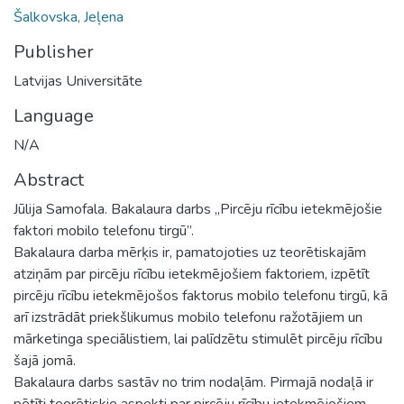
Šalkovska, Jeļena
Publisher
Latvijas Universitāte
Language
N/A
Abstract
Jūlija Samofala. Bakalaura darbs „Pircēju rīcību ietekmējošie
faktori mobilo telefonu tirgū”.
Bakalaura darba mērķis ir, pamatojoties uz teorētiskajām
atziņām par pircēju rīcību ietekmējošiem faktoriem, izpētīt
pircēju rīcību ietekmējošos faktorus mobilo telefonu tirgū, kā
arī izstrādāt priekšlikumus mobilo telefonu ražotājiem un
mārketinga speciālistiem, lai palīdzētu stimulēt pircēju rīcību
šajā jomā.
Bakalaura darbs sastāv no trim nodaļām. Pirmajā nodaļā ir
pētīti teorētiskie aspekti par pircēju rīcību ietekmējošiem