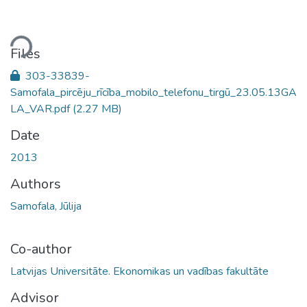
ading...
Files
303-33839-
Samofala_pircēju_rīcība_mobilo_telefonu_tirgū_23.05.13GA
LA_VAR.pdf
(2.27 MB)
Date
2013
Authors
Samofala, Jūlija
Co-author
Latvijas Universitāte. Ekonomikas un vadības fakultāte
Advisor