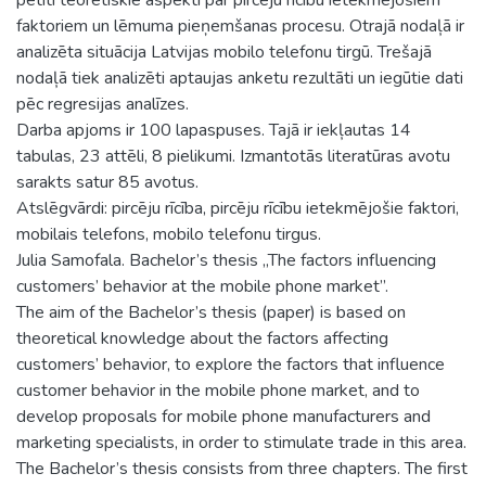
faktoriem un lēmuma pieņemšanas procesu. Otrajā nodaļā ir
analizēta situācija Latvijas mobilo telefonu tirgū. Trešajā
nodaļā tiek analizēti aptaujas anketu rezultāti un iegūtie dati
pēc regresijas analīzes.
Darba apjoms ir 100 lapaspuses. Tajā ir iekļautas 14
tabulas, 23 attēli, 8 pielikumi. Izmantotās literatūras avotu
sarakts satur 85 avotus.
Atslēgvārdi: pircēju rīcība, pircēju rīcību ietekmējošie faktori,
mobilais telefons, mobilo telefonu tirgus.
Julia Samofala. Bachelor’s thesis „The factors influencing
customers’ behavior at the mobile phone market”.
The aim of the Bachelor’s thesis (paper) is based on
theoretical knowledge about the factors affecting
customers’ behavior, to explore the factors that influence
customer behavior in the mobile phone market, and to
develop proposals for mobile phone manufacturers and
marketing specialists, in order to stimulate trade in this area.
The Bachelor’s thesis consists from three chapters. The first