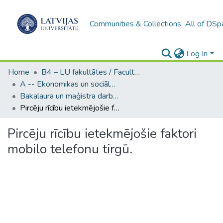
Communities & Collections
All of DSp
Log In
Home
B4 – LU fakultātes / Faculties of the UL
A -- Ekonomikas un sociālo zinātņu fakultāte / Faculty of Economics and Social Sciences
Bakalaura un maģistra darbi (ESZF) / Bachelor's and Master's theses
Pircēju rīcību ietekmējošie faktori mobilo telefonu tirgū.
Pircēju rīcību ietekmējošie faktori
mobilo telefonu tirgū.