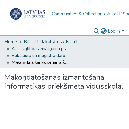
Communities & Collections
All of DSp
Log In
Home
B4 – LU fakultātes / Faculties of the UL
A -- Izglītības zinātņu un psiholoģijas fakultāte / Faculty of Education Sciences and Psychology
Bakalaura un maģistra darbi (PPMF) / Bachelor's and Master's theses
Mākoņdatošanas izmantošana informātikas priekšmetā vidusskolā.
Mākoņdatošanas izmantošana
informātikas priekšmetā vidusskolā.