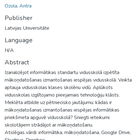
Ozola, Antra
Publisher
Latvijas Universitāte
Language
N/A
Abstract
Izanalizējot informātikas standartu vidusskolā izpētīta
mākoņdatošanas izmantošanas iespējas vidusskolā. Veikta
aptauja vidusskolas klases skolēnu vidū. Aplūkots
vidusskolas izglītojamo pieejamais tehnoloģiju klāsts.
Meklēta atbilde uz pētniecisko jautājumu: kādas ir
mākoņdatošanas izmantošanas iespējas informātikas
priekšmeta apguvē vidusskolā? Sniegti ieteikumi
skolotājiem strādājot ar mākoņdatošanu.
Atslēgas vārdi: informātika, mākoņdatošana, Google Drive,
Skydrive, Dropbox.