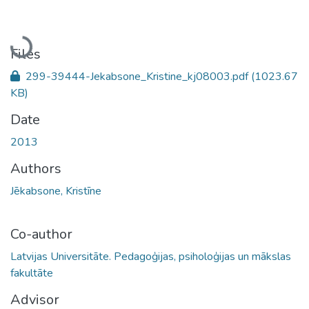
Loading...
Files
299-39444-Jekabsone_Kristine_kj08003.pdf
(1023.67
KB)
Date
2013
Authors
Jēkabsone, Kristīne
Co-author
Latvijas Universitāte. Pedagoģijas, psiholoģijas un mākslas
fakultāte
Advisor