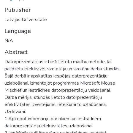
Publisher
Latvijas Universitāte
Language
N/A
Abstract
Datorprezentācijas ir bieži lietota mācību metode, lai
palīdzētu efektivizēt skolotāja un skolēnu darbu stundās.
Šajā darbā ir apskatītas iespējas datorprezentāciju
uzlabošanai, izmantojot programmas Microsoft Mouse
Mischief un iestrādnes datorprezentāciju veidošanai.
Darba mērķis: stundās lietoto datorprezentāciju
efektivitātes izvērtējums, ieteikumi to uzlabošanai
Uzdevumi:
1.Apkopot informāciju par rīkiem un iestrādnēm
datorprezentāciju efektivitātes uzlabošanai
2.Izmēģināt izvēlētos rīkus un iestrādnes, veidojot