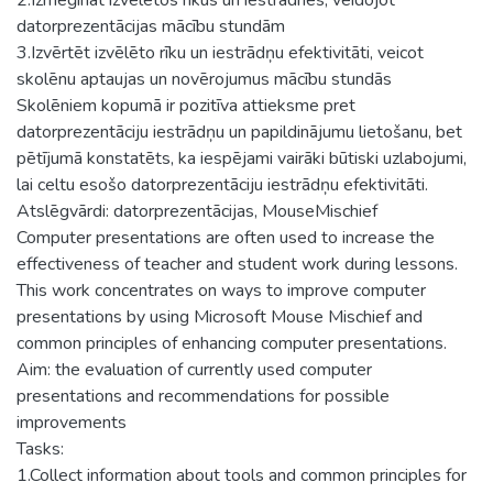
datorprezentācijas mācību stundām
3.Izvērtēt izvēlēto rīku un iestrādņu efektivitāti, veicot
skolēnu aptaujas un novērojumus mācību stundās
Skolēniem kopumā ir pozitīva attieksme pret
datorprezentāciju iestrādņu un papildinājumu lietošanu, bet
pētījumā konstatēts, ka iespējami vairāki būtiski uzlabojumi,
lai celtu esošo datorprezentāciju iestrādņu efektivitāti.
Atslēgvārdi: datorprezentācijas, MouseMischief
Computer presentations are often used to increase the
effectiveness of teacher and student work during lessons.
This work concentrates on ways to improve computer
presentations by using Microsoft Mouse Mischief and
common principles of enhancing computer presentations.
Aim: the evaluation of currently used computer
presentations and recommendations for possible
improvements
Tasks:
1.Collect information about tools and common principles for