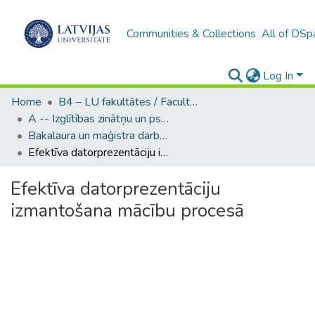
Communities & Collections
All of DSp
Log In
Home
B4 – LU fakultātes / Faculties of the UL
A -- Izglītības zinātņu un psiholoģijas fakultāte / Faculty of Education Sciences and Psychology
Bakalaura un maģistra darbi (PPMF) / Bachelor's and Master's theses
Efektīva datorprezentāciju izmantošana mācību procesā
Efektīva datorprezentāciju
izmantošana mācību procesā