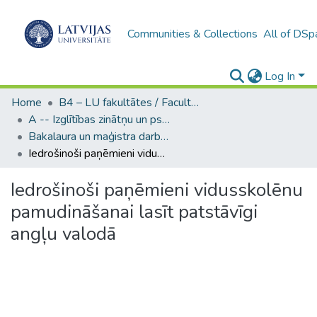
Communities & Collections
All of DSp
Log In
Home
B4 – LU fakultātes / Faculties of the UL
A -- Izglītības zinātņu un psiholoģijas fakultāte / Faculty of Education Sciences and Psychology
Bakalaura un maģistra darbi (PPMF) / Bachelor's and Master's theses
Iedrošinoši paņēmieni vidusskolēnu pamudināšanai lasīt patstāvīgi angļu valodā
Iedrošinoši paņēmieni vidusskolēnu
pamudināšanai lasīt patstāvīgi
angļu valodā