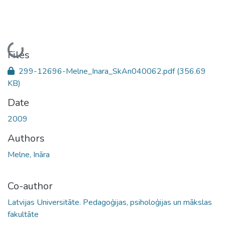
Loading...
Files
299-12696-Melne_Inara_SkAn040062.pdf
(356.69
KB)
Date
2009
Authors
Melne, Ināra
Co-author
Latvijas Universitāte. Pedagoģijas, psiholoģijas un mākslas
fakultāte