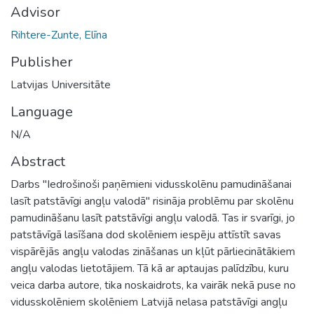
Advisor
Rihtere-Zunte, Elīna
Publisher
Latvijas Universitāte
Language
N/A
Abstract
Darbs "Iedrošinoši paņēmieni vidusskolēnu pamudināšanai
lasīt patstāvīgi angļu valodā" risināja problēmu par skolēnu
pamudināšanu lasīt patstāvīgi angļu valodā. Tas ir svarīgi, jo
patstāvīgā lasīšana dod skolēniem iespēju attīstīt savas
vispārējās angļu valodas zināšanas un kļūt pārliecinātākiem
angļu valodas lietotājiem. Tā kā ar aptaujas palīdzību, kuru
veica darba autore, tika noskaidrots, ka vairāk nekā puse no
vidusskolēniem skolēniem Latvijā nelasa patstāvīgi angļu