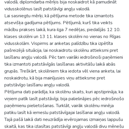
valodā, diplomdarba mērķis bija noskaidrot kā pamudināt
vidusskolēnus lasīt patstāvīgi angļu valodā.
Lai sasniegtu mērķi, kā pētījuma metode tika izmantots
atsevišķa gadījuma pētījums. Pētījumā, kurš tika veikts
mācību prakses laikā, kura ilga 7 nedēļas, piedalījās 12 10.
klases skolēni un 13 11. klases skolēni no vienas no Rīgas
vidusskolām. Vispirms ar anketas palīdzību tika izpētīta
pašreizējā situācija, lai noskaidrotu skolēnu attieksmi pret
lasīšanu angļu valodā. Pēc tam vairāki iedrošinoši paņēmieni
tika izmantoti patstāvīgās lasīšanas aktivitāšu laikā abās
grupās. Treškārt, skolēniem tika iedota vēl viena anketa, lai
noskaidrotu, kā bija mainījusies viņu attieksme pret
patstāvīgo lasīšanu angļu valodā.
Pētījuma dati parādīja, ka skolēnu skaits, kuri apstiprināja, ka
viņiem patīk lasīt patstāvīgi, bija palielinājies pēc iedrošinošo
paņēmienu pielietošanas. Turklāt, vairāk skolēnu minēja
patiku lasīt kā iemeslu patstāvīgajai lasīšanai angļu valodā.
Tajā pašā laikā dati neuzrādīja ievērojamas izmaiņas lappušu
skaitā, kas tika izlasītas patstāvīgi angļu valodā divu mēnešu