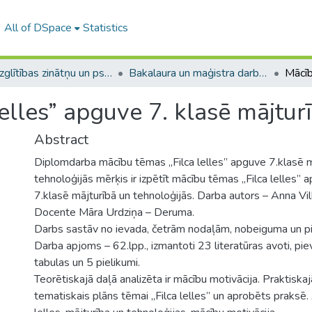
All of DSpace
Statistics
A -- Izglītības zinātņu un psiholoģijas fakultāte / Faculty of Education Sciences and Psychology
Bakalaura un maģistra darbi (PPMF) / Bachelor's and Master's theses
elles” apguve 7. klasē mājtur
Abstract
Diplomdarba mācību tēmas „Filca lelles” apguve 7.klasē m
tehnoloģijās mērķis ir izpētīt mācību tēmas „Filca lelles”
7.klasē mājturībā un tehnoloģijās. Darba autors – Anna Vil
Docente Māra Urdziņa – Deruma.
Darbs sastāv no ievada, četrām nodaļām, nobeiguma un p
Darba apjoms – 62.lpp., izmantoti 23 literatūras avoti, piev
tabulas un 5 pielikumi.
Teorētiskajā daļā analizēta ir mācību motivācija. Praktiskaj
tematiskais plāns tēmai „Filca lelles” un aprobēts praksē. 