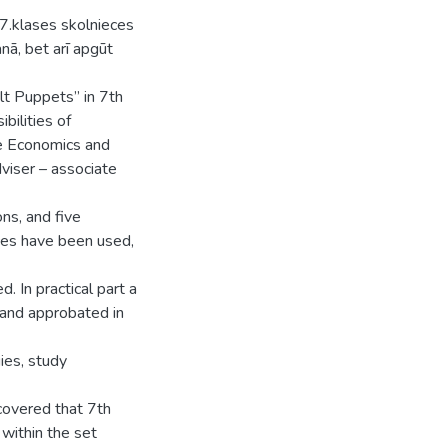
 7.klases skolnieces
anā, bet arī apgūt
lt Puppets” in 7th
ilities of
e Economics and
dviser – associate
ons, and five
ces have been used,
. In practical part a
 and approbated in
ies, study
covered that 7th
 within the set