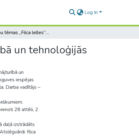
Log In
Mācību tēmas „Filca lelles” apguve 7. klasē mājturībā un tehnoloģijās
ībā un tehnoloģijās
ājturībā un
 apguves iespējas
la. Darba vadītājs –
ielikumiem.
ienoti 28 attēli, 2
ā daļā izstrādāts
Atslēgvārdi: filca