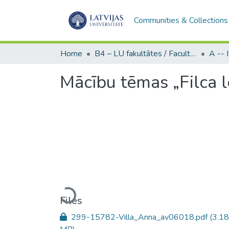
Communities & Collections
Home
B4 – LU fakultātes / Faculties of the UL
Mācību tēmas „Filca l
Loading...
Files
299-15782-Villa_Anna_av06018.pdf
(3.18