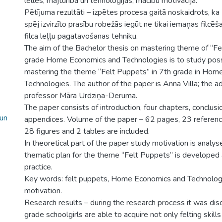
lelles, mājturība un tehnoloģijas, mācību motivācija.
Pētījuma rezultāti – izpētes procesa gaitā noskaidrots, ka
spēj izvirzīto prasību robežās iegūt ne tikai iemaņas filcēš
filca leļļu pagatavošanas tehniku.
The aim of the Bachelor thesis on mastering theme of “Fe
grade Home Economics and Technologies is to study possib
mastering the theme “Felt Puppets” in 7th grade in Hom
Technologies. The author of the paper is Anna Villa; the a
professor Māra Urdziņa-Deruma.
The paper consists of introduction, four chapters, conclusi
 un
appendices. Volume of the paper – 62 pages, 23 referen
28 figures and 2 tables are included.
In theoretical part of the paper study motivation is analysed
thematic plan for the theme “Felt Puppets” is developed
practice.
Key words: felt puppets, Home Economics and Technolog
motivation.
Research results – during the research process it was dis
grade schoolgirls are able to acquire not only felting skills