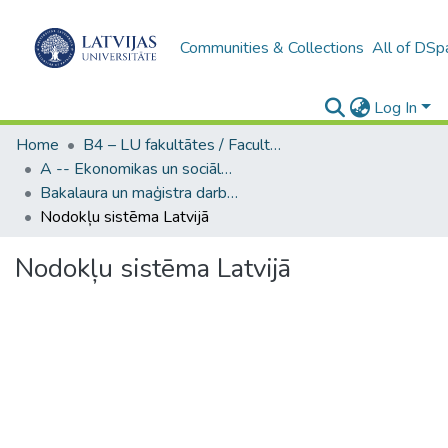
Communities & Collections
All of DSp
Log In
Home
B4 – LU fakultātes / Faculties of the UL
A -- Ekonomikas un sociālo zinātņu fakultāte / Faculty of Economics and Social Sciences
Bakalaura un maģistra darbi (ESZF) / Bachelor's and Master's theses
Nodokļu sistēma Latvijā
Nodokļu sistēma Latvijā