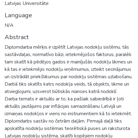
Latvijas Universitāte
Language
N/A
Abstract
Diplomdarba mērķis ir izpētīt Latvijas nodokļu sistēmu, tās
sastāvdaļas, normatīvo bāzi, ietekmējošos faktorus, paralēli
tam skatīt kā pēdējos gados ir mainījušās nodokļu likmes un
kā tas ir ietekmējis nodokļu ieņēmumus, izteikt secinājumus
un izstrādāt priekšlikumus par nodokļu sistēmas uzlabošanu.
Darbā tiks skatīts katrs nodokļa veids, tā objekts, likme un
atvieglojumi, uzsverot būtiskās nianses katrā nodoklī.
Darba temats ir aktuāls ar to, ka pašlaik sabiedrībā ir ļoti
aktuāls jautājums par inflācijas samazināšanu Latvijā un
izmaiņas nodokļos ir viens no instrumentiem kā to ietekmēt.
Diplomdarbs sastāv no četrām daļām. Pirmajā daļā tiks
apskatīta nodokļu sistēmas teorētiskā puses un raksturota
Latvijas nodokļu sistēma, skatīti kopējiem nodokļu