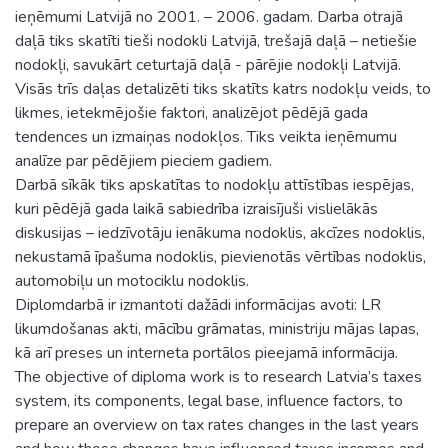
ieņēmumi Latvijā no 2001. – 2006. gadam. Darba otrajā
daļā tiks skatīti tieši nodokli Latvijā, trešajā daļā – netiešie
nodokļi, savukārt ceturtajā daļā - pārējie nodokļi Latvijā.
Visās trīs daļas detalizēti tiks skatīts katrs nodokļu veids, to
likmes, ietekmējošie faktori, analizējot pēdējā gada
tendences un izmaiņas nodokļos. Tiks veikta ieņēmumu
analīze par pēdējiem pieciem gadiem.
Darbā sīkāk tiks apskatītas to nodokļu attīstības iespējas,
kuri pēdējā gada laikā sabiedrība izraisījuši vislielākās
diskusijas – iedzīvotāju ienākuma nodoklis, akcīzes nodoklis,
nekustamā īpašuma nodoklis, pievienotās vērtības nodoklis,
automobiļu un motociklu nodoklis.
Diplomdarbā ir izmantoti dažādi informācijas avoti: LR
likumdošanas akti, mācību grāmatas, ministriju mājas lapas,
kā arī preses un interneta portālos pieejamā informācija.
The objective of diploma work is to research Latvia’s taxes
system, its components, legal base, influence factors, to
prepare an overview on tax rates changes in the last years