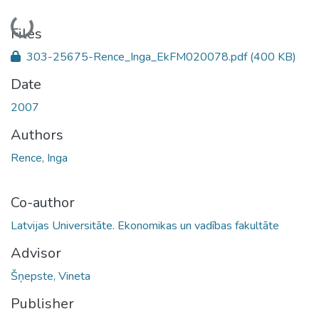
Loading...
Files
303-25675-Rence_Inga_EkFM020078.pdf
(400 KB)
Date
2007
Authors
Rence, Inga
Co-author
Latvijas Universitāte. Ekonomikas un vadības fakultāte
Advisor
Šņepste, Vineta
Publisher