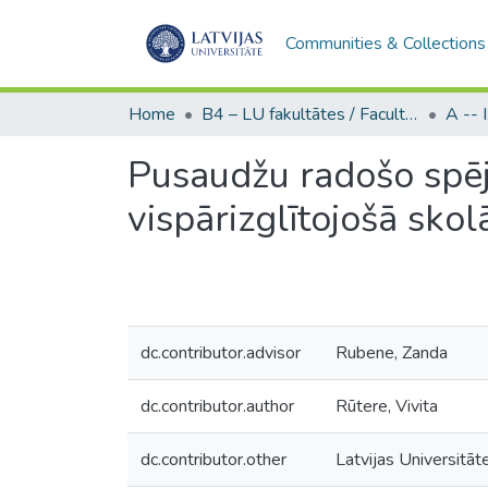
Communities & Collections
Home
B4 – LU fakultātes / Faculties of the UL
Pusaudžu radošo spēj
vispārizglītojošā skol
dc.contributor.advisor
Rubene, Zanda
dc.contributor.author
Rūtere, Vivita
dc.contributor.other
Latvijas Universitāt