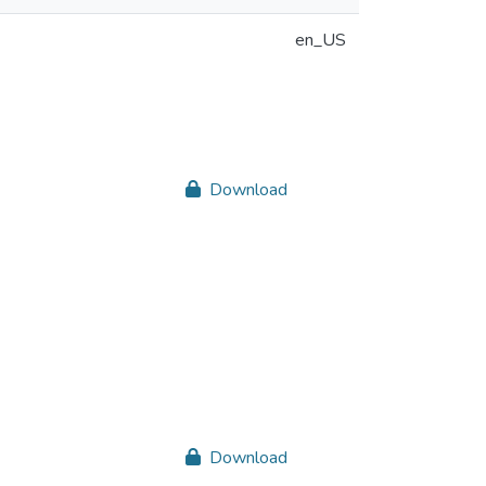
en_US
Download
Download