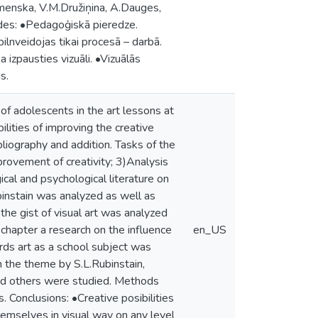
lomenska, V.M.Družiņina, A.Dauges,
odes: •Pedagoģiskā pieredze.
lnveidojas tikai procesā – darbā.
izpausties vizuāli. •Vizuālās
s.
 of adolescents in the art lessons at
lities of improving the creative
bliography and addition. Tasks of the
mprovement of creativity; 3)Analysis
cal and psychological literature on
ubinstain was analyzed as well as
n the gist of visual art was analyzed
 chapter a research on the influence
en_US
ards art as a school subject was
the theme by S.L.Rubinstain,
and others were studied. Methods
 Conclusions: •Creative posibilities
emselves in visual way on any level