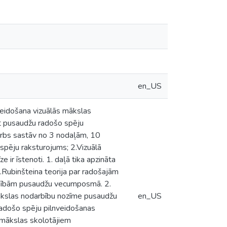
en_US
veidošana vizuālās mākslas
īt pusaudžu radošo spēju
darbs sastāv no 3 nodaļām, 10
spēju raksturojums; 2.Vizuālā
ir īstenoti. 1. daļā tika apzināta
L.Rubinšteina teorija par radošajām
patnībām pusaudžu vecumposmā. 2.
s mākslas nodarbību nozīme pusaudžu
en_US
radošo spēju pilnveidošanas
s mākslas skolotājiem