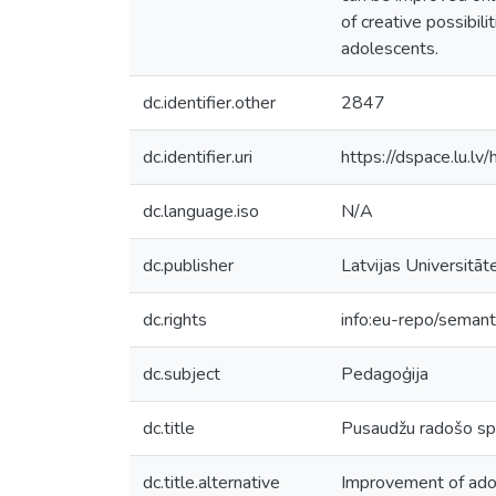
of creative possibil
adolescents.
dc.identifier.other
2847
dc.identifier.uri
https://dspace.lu.l
dc.language.iso
N/A
dc.publisher
Latvijas Universitāt
dc.rights
info:eu-repo/seman
dc.subject
Pedagoģija
dc.title
Pusaudžu radošo spē
dc.title.alternative
Improvement of adole