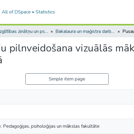
All of DSpace
Statistics
A -- Izglītības zinātņu un psiholoģijas fakultāte / Faculty of Education Sciences and Psychology
Bakalaura un maģistra darbi (PPMF) / Bachelor's and Master's theses
u pilnveidošana vizuālās māk
ā
Simple item page
e. Pedagoģijas, psiholoģijas un mākslas fakultāte