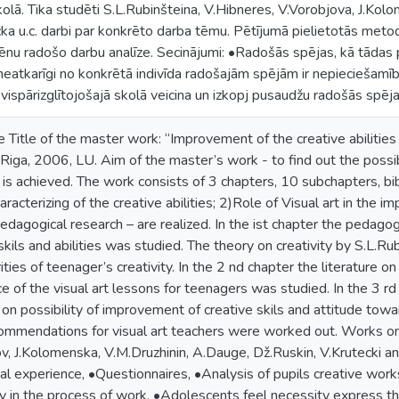
skolā. Tika studēti S.L.Rubinšteina, V.Hibneres, V.Vorobjova, J.Ko
cka u.c. darbi par konkrēto darba tēmu. Pētījumā pielietotās met
u radošo darbu analīze. Secinājumi: •Radošās spējas, kā tādas pi
tkarīgi no konkrētā indivīda radošajām spējām ir nepieciešamība 
ispārizglītojošajā skolā veicina un izkopj pusaudžu radošās spēja
e Title of the master work: “Improvement of the creative abilities
Riga, 2006, LU. Aim of the master’s work - to find out the possibi
 – is achieved. The work consists of 3 chapters, 10 subchapters, bi
acterizing of the creative abilities; 2)Role of Visual art in the i
agogical research – are realized. In the ist chapter the pedagogi
 skils and abilities was studied. The theory on creativity by S.L.R
rities of teenager’s creativity. In the 2 nd chapter the literature o
e of the visual art lessons for teenagers was studied. In the 3 rd
s on possibility of improvement of creative skils and attitude tow
mendations for visual art teachers were worked out. Works on 
ov, J.Kolomenska, V.M.Druzhinin, A.Dauge, Dž.Ruskin, V.Krutecki 
l experience, •Questionnaires, •Analysis of pupils creative works.
y in the process of work, •Adolescents feel necessity express th