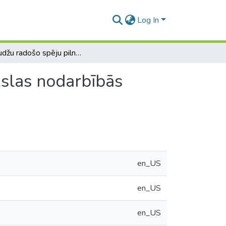
Log In
Pusaudžu radošo spēju pilnveidošana vizuālās mākslas nodarbībās vispārizglītojošā skolā
slas nodarbībās
en_US
en_US
en_US