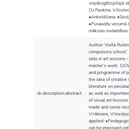
vispārizglītojošajā 
Dz.Raskina, V.Krute
•Anketēšana. •Skolēn
•Pusaudžu vecumā nea
mākslas nodarbības v
Author: Vivita Ruter
compulsory school”. 
skils in art lessons
master’s work: 1)Char
and programme of ped
the idea of creative
literature on peculia
dc.description.abstract
as well as importanc
of visual art lesson
made and some recom
V.Hibnere, V.Vorobj
applied: •Pedagogica
can be improved onl