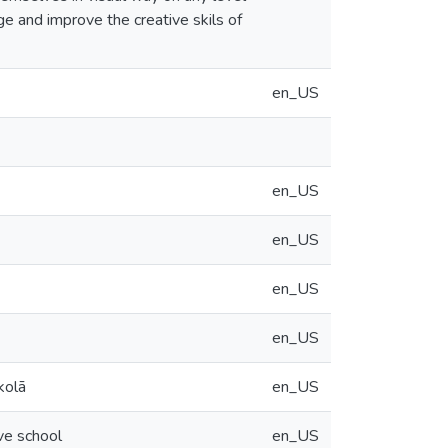
age and improve the creative skils of
en_US
en_US
en_US
en_US
en_US
kolā
en_US
ve school
en_US