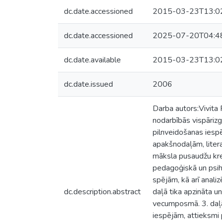
dc.date.accessioned
2015-03-23T13:0
dc.date.accessioned
2025-07-20T04:4
dc.date.available
2015-03-23T13:0
dc.date.issued
2006
Darba autors:Vivita
nodarbībās vispārizg
pilnveidošanas iesp
apakšnodaļām, liter
māksla pusaudžu krea
pedagoģiskā un psiho
spējām, kā arī anal
dc.description.abstract
daļā tika apzināta u
vecumposmā. 3. daļā
iespējām, attieksmi 