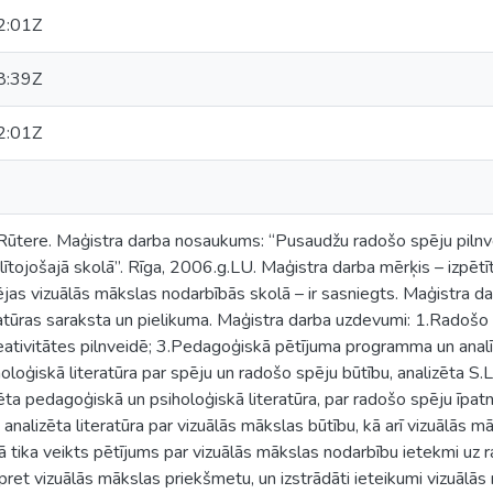
2:01Z
8:39Z
2:01Z
 Rūtere. Maģistra darba nosaukums: “Pusaudžu radošo spēju piln
lītojošajā skolā”. Rīga, 2006.g.LU. Maģistra darba mērķis – izpēt
ējas vizuālās mākslas nodarbībās skolā – ir sasniegts. Maģistra 
atūras saraksta un pielikuma. Maģistra darba uzdevumi: 1.Radošo 
tivitātes pilnveidē; 3.Pedagoģiskā pētījuma programma un analīze 
loģiskā literatūra par spēju un radošo spēju būtību, analizēta S.
izēta pedagoģiskā un psiholoģiskā literatūra, par radošo spēju ī
n analizēta literatūra par vizuālās mākslas būtību, kā arī vizuālā
 tika veikts pētījums par vizuālās mākslas nodarbību ietekmi uz 
pret vizuālās mākslas priekšmetu, un izstrādāti ieteikumi vizuālā