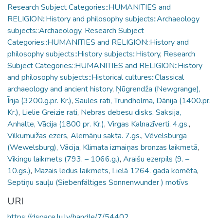
Research Subject Categories::HUMANITIES and
RELIGION::History and philosophy subjects::Archaeology
subjects::Archaeology
,
Research Subject
Categories::HUMANITIES and RELIGION::History and
philosophy subjects::History subjects::History
,
Research
Subject Categories::HUMANITIES and RELIGION::History
and philosophy subjects::Historical cultures::Classical
archaeology and ancient history
,
Ņūgrendža (Newgrange),
Īrija (3200.g.pr. Kr.)
,
Saules rati, Trundholma, Dānija (1400.pr.
Kr.)
,
Lielie Greizie rati
,
Nebras debesu disks. Saksija,
Anhalte, Vācija (1800 pr. Kr.)
,
Virgas Kalnazīverti. 4.gs.
,
Vilkumuižas ezers
,
Alemāņu sakta. 7.gs.
,
Vēvelsburga
(Wewelsburg), Vācija
,
Klimata izmaiņas bronzas laikmetā
,
Vikingu laikmets (793. – 1066.g.)
,
Āraišu ezerpils (9. –
10.gs.)
,
Mazais ledus laikmets
,
Lielā 1264. gada komēta
,
Septiņu sauļu (Siebenfältiges Sonnenwunder ) motīvs
URI
https://dspace.lu.lv/handle/7/54402