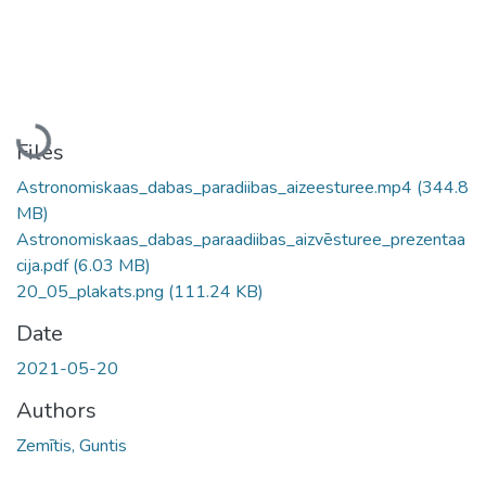
Loading...
Files
Astronomiskaas_dabas_paradiibas_aizeesturee.mp4
(344.8
MB)
Astronomiskaas_dabas_paraadiibas_aizvēsturee_prezentaa
cija.pdf
(6.03 MB)
20_05_plakats.png
(111.24 KB)
Date
2021-05-20
Authors
Zemītis, Guntis