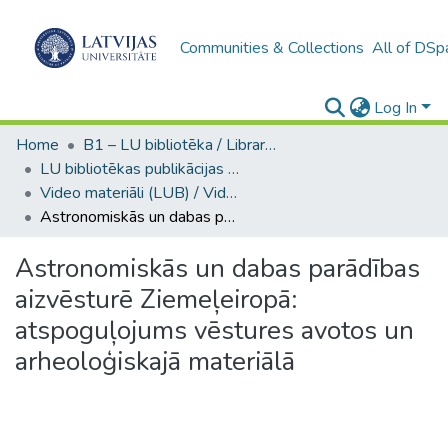
Communities & Collections
All of DSp
Log In
Home
B1 – LU bibliotēka / Library of the UL
LU bibliotēkas publikācijas / Publications of the University Library
Video materiāli (LUB) / Video materials
Astronomiskās un dabas parādības aizvēsturē Ziemeļeiropā: atspoguļojums vēstures avotos un arheoloģiskajā materiālā
Astronomiskās un dabas parādības
aizvēsturē Ziemeļeiropā:
atspoguļojums vēstures avotos un
arheoloģiskajā materiālā