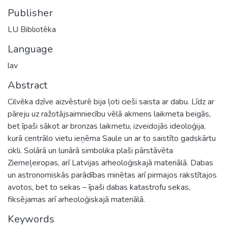
Publisher
LU Bibliotēka
Language
lav
Abstract
Cilvēka dzīve aizvēsturē bija ļoti cieši saista ar dabu. Līdz ar
pāreju uz ražotājsaimniecību vēlā akmens laikmeta beigās,
bet īpaši sākot ar bronzas laikmetu, izveidojās ideoloģija,
kurā centrālo vietu ieņēma Saule un ar to saistīto gadskārtu
cikli. Solārā un lunārā simbolika plaši pārstāvēta
Ziemeļeiropas, arī Latvijas arheoloģiskajā materiālā. Dabas
un astronomiskās parādības minētas arī pirmajos rakstītajos
avotos, bet to sekas – īpaši dabas katastrofu sekas,
fiksējamas arī arheoloģiskajā materiālā.
Keywords