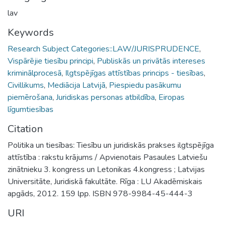
lav
Keywords
Research Subject Categories::LAW/JURISPRUDENCE
,
Vispārējie tiesību principi
,
Publiskās un privātās intereses
kriminālprocesā
,
Ilgtspējīgas attīstības princips - tiesības
,
Civillikums
,
Mediācija Latvijā
,
Piespiedu pasākumu
piemērošana
,
Juridiskas personas atbildība
,
Eiropas
līgumtiesības
Citation
Politika un tiesības: Tiesību un juridiskās prakses ilgtspējīga
attīstība : rakstu krājums / Apvienotais Pasaules Latviešu
zinātnieku 3. kongress un Letonikas 4.kongress ; Latvijas
Universitāte, Juridiskā fakultāte. Rīga : LU Akadēmiskais
apgāds, 2012. 159 lpp. ISBN 978-9984-45-444-3
URI