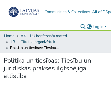
Communities & Collections
All of DSp
Log In
Home
A4 – LU konferenču materiāli / Conference papers of the UL
1B -- Citu LU organizētu konferenču materiāli (LU) / Materials from other conferences organized by the UL
Politika un tiesības: Tiesību un juridiskās prakses ilgtspējīga attīstība
Politika un tiesības: Tiesību un
juridiskās prakses ilgtspējīga
attīstība