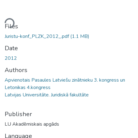
ding...
Files
Juristu-konf_PLZK_2012_.pdf
(1.1 MB)
Date
2012
Authors
Apvienotais Pasaules Latviešu zinātnieku 3. kongress un
Letonikas 4.kongress
Latvijas Universitāte. Juridiskā fakultāte
Publisher
LU Akadēmiskais apgāds
Language