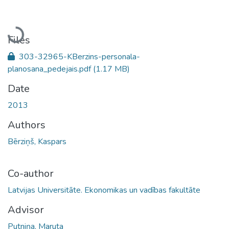
Loading...
Files
303-32965-KBerzins-personala-
planosana_pedejais.pdf
(1.17 MB)
Date
2013
Authors
Bērziņš, Kaspars
Co-author
Latvijas Universitāte. Ekonomikas un vadības fakultāte
Advisor
Putniņa, Maruta