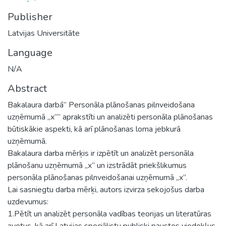
Publisher
Latvijas Universitāte
Language
N/A
Abstract
Bakalaura darbā” Personāla plānošanas pilnveidošana
uzņēmumā „x”” aprakstīti un analizēti personāla plānošanas
būtiskākie aspekti, kā arī plānošanas loma jebkurā
uzņēmumā.
Bakalaura darba mērķis ir izpētīt un analizēt personāla
plānošanu uzņēmumā „x” un izstrādāt priekšlikumus
personāla plānošanas pilnveidošanai uzņēmumā „x”.
Lai sasniegtu darba mērķi, autors izvirza sekojošus darba
uzdevumus:
1.Pētīt un analizēt personāla vadības teorijas un literatūras
avotus, kā arī Latvijas speciālistu publiski paustos viedokļus