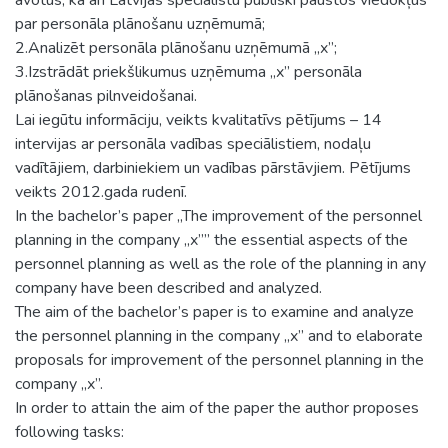
par personāla plānošanu uzņēmumā;
2.Analizēt personāla plānošanu uzņēmumā „x”;
3.Izstrādāt priekšlikumus uzņēmuma „x” personāla
plānošanas pilnveidošanai.
Lai iegūtu informāciju, veikts kvalitatīvs pētījums – 14
intervijas ar personāla vadības speciālistiem, nodaļu
vadītājiem, darbiniekiem un vadības pārstāvjiem. Pētījums
veikts 2012.gada rudenī.
In the bachelor’s paper „The improvement of the personnel
planning in the company „x”” the essential aspects of the
personnel planning as well as the role of the planning in any
company have been described and analyzed.
The aim of the bachelor’s paper is to examine and analyze
the personnel planning in the company „x” and to elaborate
proposals for improvement of the personnel planning in the
company „x”.
In order to attain the aim of the paper the author proposes
following tasks: