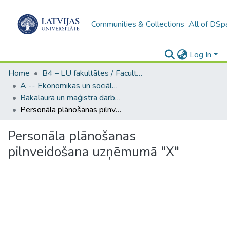
Communities & Collections
All of DSp
Log In
Home
B4 – LU fakultātes / Faculties of the UL
A -- Ekonomikas un sociālo zinātņu fakultāte / Faculty of Economics and Social Sciences
Bakalaura un maģistra darbi (ESZF) / Bachelor's and Master's theses
Personāla plānošanas pilnveidošana uzņēmumā "X"
Personāla plānošanas
pilnveidošana uzņēmumā "X"