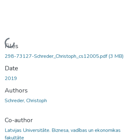
Loading...
Files
298-73127-Schreder_Christoph_cs12005.pdf
(3 MB)
Date
2019
Authors
Schreder, Christoph
Co-author
Latvijas Universitāte. Biznesa, vadības un ekonomikas
fakultāte