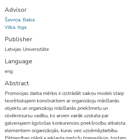
Advisor
Šavriņa, Baiba
Vilka, Inga
Publisher
Latvijas Universitāte
Language
eng
Abstract
Promocijas darba mērķis ir izstrādāt saikņu modeli starp
teorētiskajiem konstruktiem ar organizāciju mācīšanās
objektu un organizāciju mācīšanās priekšmetu un
cilvēkresursu vadību, ko arvien vairāk uzskata par
galvenajiem ilgstošas konkurences priekšrocību atbalsta
elementiem organizācijās, kuras veic uzņēmējdarbību.
Pētniecības plānā ir iekļauta metožu triangulācija, tostarp