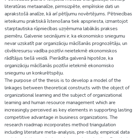
literatūras metaanalīze, pirmsizpēte, empīriskie dati un
aprakstošā analīze, kā arī pētījumu novērtējums. Pētniecības
ieteikumu praktiskā īstenošana tiek apspriesta, izmantojot
starptautiska rūpniecības uzņēmuma labākās prakses
piemēru. Galvenie secinājumi ir, ka ekonomisko sniegumu
nevar uzskatīt par organizāciju mācīšanās prognozētāju, un
cilvēkresursu vadība pozitīvi neietekmē ekonomiskos
rādītājus tiešā veidā. Pierādīta galvenā hipotēze, ka
organizāciju mācīšanās pozitīvi ietekmē ekonomisko
sniegumu un konkurētspēju.
The purpose of the thesis is to develop a model of the
linkages between theoretical constructs with the object of
organizational learning and the subject of organizational
learning and human resource management which are
increasingly perceived as key elements in supporting lasting
competitive advantage in business organizations. The
research roadmap incorporates method triangulation
including literature meta-analysis, pre-study, empirical data