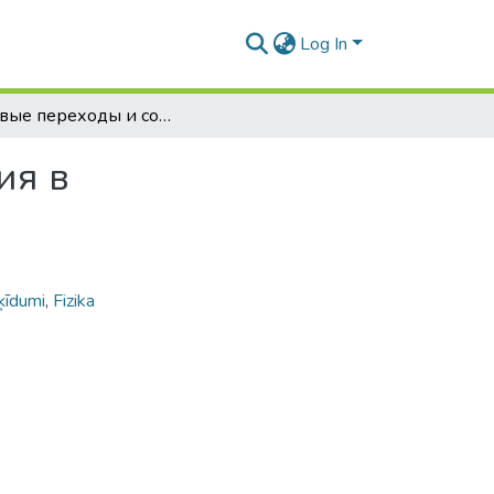
Log In
Фазовые переходы и сопутствующие им явления в сегнетоэлектриках
ия в
ķīdumi
,
Fizika