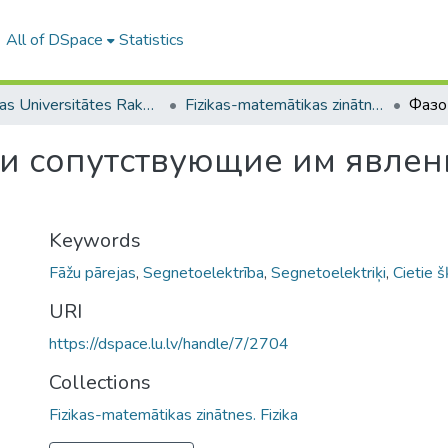
All of DSpace
Statistics
Latvijas Universitātes Raksti (1949– )
Fizikas-matemātikas zinātnes. Fizika
и сопутствующие им явлен
Keywords
Fāžu pārejas
,
Segnetoelektrība
,
Segnetoelektriķi
,
Cietie š
URI
https://dspace.lu.lv/handle/7/2704
Collections
Fizikas-matemātikas zinātnes. Fizika