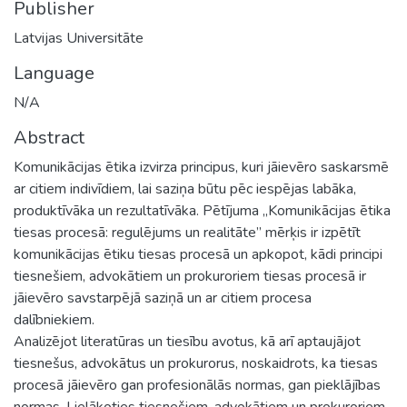
Publisher
Latvijas Universitāte
Language
N/A
Abstract
Komunikācijas ētika izvirza principus, kuri jāievēro saskarsmē
ar citiem indivīdiem, lai saziņa būtu pēc iespējas labāka,
produktīvāka un rezultatīvāka. Pētījuma „Komunikācijas ētika
tiesas procesā: regulējums un realitāte” mērķis ir izpētīt
komunikācijas ētiku tiesas procesā un apkopot, kādi principi
tiesnešiem, advokātiem un prokuroriem tiesas procesā ir
jāievēro savstarpējā saziņā un ar citiem procesa
dalībniekiem.
Analizējot literatūras un tiesību avotus, kā arī aptaujājot
tiesnešus, advokātus un prokurorus, noskaidrots, ka tiesas
procesā jāievēro gan profesionālās normas, gan pieklājības
normas. Lielākoties tiesnešiem, advokātiem un prokuroriem