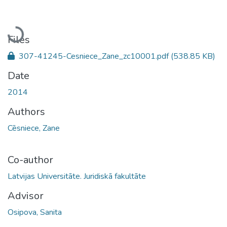
Loading...
Files
307-41245-Cesniece_Zane_zc10001.pdf
(538.85 KB)
Date
2014
Authors
Cēsniece, Zane
Co-author
Latvijas Universitāte. Juridiskā fakultāte
Advisor
Osipova, Sanita