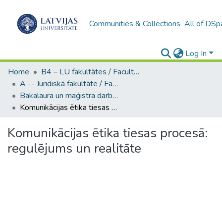
Communities & Collections
All of DSp
Log In
Home
B4 – LU fakultātes / Faculties of the UL
A -- Juridiskā fakultāte / Faculty of Law
Bakalaura un maģistra darbi (JF) / Bachelor's and Master's theses
Komunikācijas ētika tiesas procesā: regulējums un realitāte
Komunikācijas ētika tiesas procesā:
regulējums un realitāte