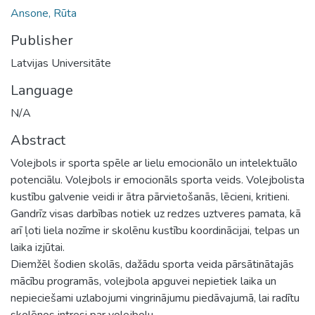
Ansone, Rūta
Publisher
Latvijas Universitāte
Language
N/A
Abstract
Volejbols ir sporta spēle ar lielu emocionālo un intelektuālo
potenciālu. Volejbols ir emocionāls sporta veids. Volejbolista
kustību galvenie veidi ir ātra pārvietošanās, lēcieni, kritieni.
Gandrīz visas darbības notiek uz redzes uztveres pamata, kā
arī ļoti liela nozīme ir skolēnu kustību koordinācijai, telpas un
laika izjūtai.
Diemžēl šodien skolās, dažādu sporta veida pārsātinātajās
mācību programās, volejbola apguvei nepietiek laika un
nepieciešami uzlabojumi vingrinājumu piedāvajumā, lai radītu
skolēnos intresi par volejbolu.