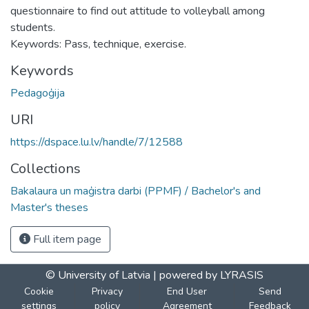
questionnaire to find out attitude to volleyball among
students.
Keywords: Pass, technique, exercise.
Keywords
Pedagoģija
URI
https://dspace.lu.lv/handle/7/12588
Collections
Bakalaura un maģistra darbi (PPMF) / Bachelor's and
Master's theses
Full item page
© University of Latvia |
powered by LYRASIS
Cookie
Privacy
End User
Send
settings
policy
Agreement
Feedback