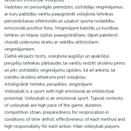
Vadoties no personīgās pieredzes, izstrādāju vingrinājumus,
ar kuru palīdzību varētu paaugstināt volejbola tehnikas
pilnveidošanas efektivitāti un uzlabot sporta nodarbību
emocionāli pozitīvo fonu. Vingrinājumi balstās uz kustības
tehikas un telpas izjūtas paaugstināšanu, tāpat palielinot
stundā uzdevumu skaitu ar veiklību attīstošiem
vingrinājumiem.
Darbā iekļauts tests, volejbola augšējo un apakšējo
piespēļu tehnikas pārbaudei, lai varētu redzēt skolēnu pirms
un pēc izstrādāto vingrinājumu izpildes, kā arī anketa, lai
izzinātu skolēnu attieksmi pret volejbolu.
Atslēgvārdi: tehnika, piespēles, vingrinājumi
Volleyball is a sport with high emotional an intellectual
potential. Volleyball is an emotional sport. Typical contents
of volleyball are high pace of the game, duration,
competition strain, preparedness for reciprocation in
conditions of time deficit, effectiveness of each method and
high responsibility for each action. Main volleyball players