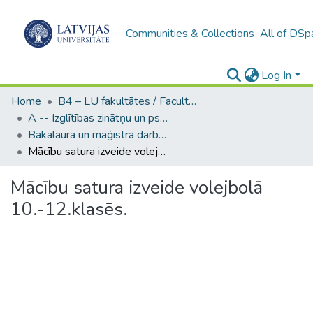
Communities & Collections
All of DSp
Log In
Home
B4 – LU fakultātes / Faculties of the UL
A -- Izglītības zinātņu un psiholoģijas fakultāte / Faculty of Education Sciences and Psychology
Bakalaura un maģistra darbi (PPMF) / Bachelor's and Master's theses
Mācību satura izveide volejbolā 10.-12.klasēs.
Mācību satura izveide volejbolā
10.-12.klasēs.