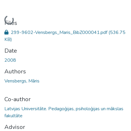
Loading...
Files
299-9602-Vensbergs_Maris_BibZ000041.pdf
(536.75
KB)
Date
2008
Authors
Vensbergs, Māris
Co-author
Latvijas Universitāte. Pedagoģijas, psiholoģijas un mākslas
fakultāte
Advisor