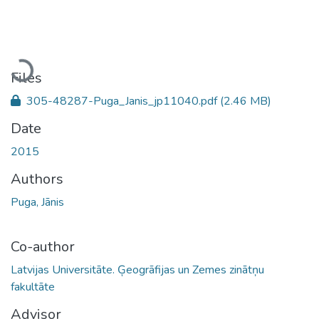
Loading...
Files
305-48287-Puga_Janis_jp11040.pdf
(2.46 MB)
Date
2015
Authors
Puga, Jānis
Co-author
Latvijas Universitāte. Ģeogrāfijas un Zemes zinātņu
fakultāte
Advisor