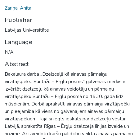
Zariņa, Anita
Publisher
Latvijas Universitāte
Language
N/A
Abstract
Bakalaura darba „Dzelzceļš kā ainavas pārmaiņu
virzītājspēks: Suntažu – Ērgļu posms” galvenais mērķis ir
izvērtēt dzelzceļu kā ainavas veidotāju un pārmaiņu
virzītājspēku Suntažu – Ērgļu posmā no 1930. gada līdz
mūsdienām. Darbā aprakstīti ainavas pārmaiņu virzītājspēki
un pieejamība kā viens no galvenajiem ainavas pārmaiņu
virzītājspēkiem. Tajā sniegts ieskats par dzelzceļu vēsturi
Latvijā, aprakstīta Rīgas – Ērgļu dzelzceļa līnijas izveide un
nozīme. Ar izveidoto karšu palīdzību veikta ainavas pārmaiņu