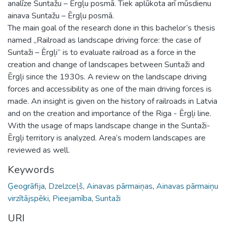
analīze Suntažu – Ērgļu posmā. Tiek aplūkota arī mūsdienu
ainava Suntažu – Ērgļu posmā.
The main goal of the research done in this bachelor’s thesis
named „Railroad as landscape driving force: the case of
Suntaži – Ērgļi” is to evaluate railroad as a force in the
creation and change of landscapes between Suntaži and
Ērgļi since the 1930s. A review on the landscape driving
forces and accessibility as one of the main driving forces is
made. An insight is given on the history of railroads in Latvia
and on the creation and importance of the Riga - Ērgļi line.
With the usage of maps landscape change in the Suntaži-
Ērgļi territory is analyzed. Area’s modern landscapes are
reviewed as well.
Keywords
Ģeogrāfija
,
Dzelzceļš
,
Ainavas pārmaiņas
,
Ainavas pārmaiņu
virzītājspēki
,
Pieejamība
,
Suntaži
URI