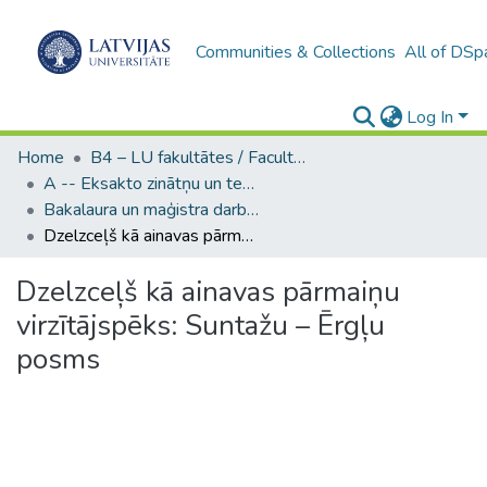
Communities & Collections
All of DSp
Log In
Home
B4 – LU fakultātes / Faculties of the UL
A -- Eksakto zinātņu un tehnoloģiju fakultāte / Faculty of Science and Technology
Bakalaura un maģistra darbi (EZTF) / Bachelor's and Master's theses
Dzelzceļš kā ainavas pārmaiņu virzītājspēks: Suntažu – Ērgļu posms
Dzelzceļš kā ainavas pārmaiņu
virzītājspēks: Suntažu – Ērgļu
posms