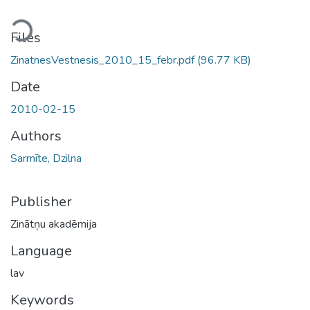
ding...
Files
ZinatnesVestnesis_2010_15_febr.pdf
(96.77 KB)
Date
2010-02-15
Authors
Sarmīte, Dzilna
Publisher
Zinātņu akadēmija
Language
lav
Keywords