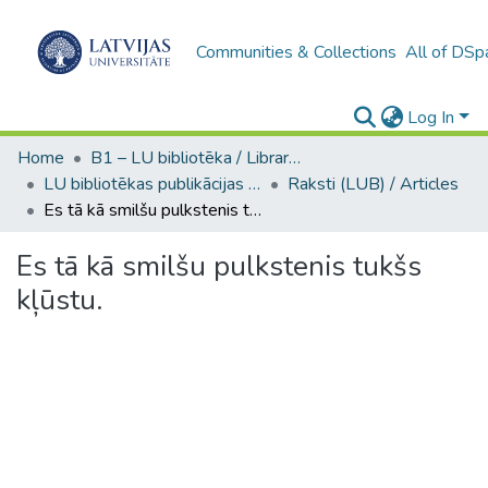
Communities & Collections
All of DSp
Log In
Home
B1 – LU bibliotēka / Library of the UL
LU bibliotēkas publikācijas / Publications of the University Library
Raksti (LUB) / Articles
Es tā kā smilšu pulkstenis tukšs kļūstu.
Es tā kā smilšu pulkstenis tukšs
kļūstu.