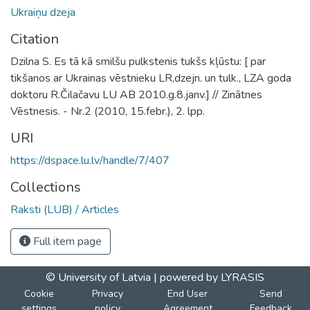
Ukraiņu dzeja
Citation
Dzilna S. Es tā kā smilšu pulkstenis tukšs kļūstu: [ par
tikšanos ar Ukrainas vēstnieku LR,dzejn. un tulk., LZA goda
doktoru R.Čilačavu LU AB 2010.g.8.janv.] // Zinātnes
Vēstnesis. - Nr.2 (2010, 15.febr.), 2. lpp.
URI
https://dspace.lu.lv/handle/7/407
Collections
Raksti (LUB) / Articles
Full item page
© University of Latvia |
powered by LYRASIS
Cookie
Privacy
End User
Send
settings
policy
Agreement
Feedback