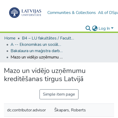
Communities & Collections
All of DSp
Log In
Home
B4 – LU fakultātes / Faculties of the UL
A -- Ekonomikas un sociālo zinātņu fakultāte / Faculty of Economics and Social Sciences
Bakalaura un maģistra darbi (ESZF) / Bachelor's and Master's theses
Mazo un vidējo uzņēmumu kreditēšanas tirgus Latvijā
Mazo un vidējo uzņēmumu
kreditēšanas tirgus Latvijā
Simple item page
dc.contributor.advisor
Škapars, Roberts