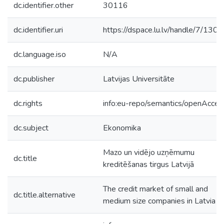
dc.identifier.other
30116
dc.identifier.uri
https://dspace.lu.lv/handle/7/130
dc.language.iso
N/A
dc.publisher
Latvijas Universitāte
dc.rights
info:eu-repo/semantics/openAcces
dc.subject
Ekonomika
Mazo un vidējo uzņēmumu
dc.title
kreditēšanas tirgus Latvijā
The credit market of small and
dc.title.alternative
medium size companies in Latvia