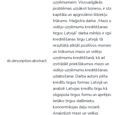
uzņēmumiem. Vissvarīgākās
problēmas uzsākot biznesu, ir start
kapitāla un apgrozāmo līdzekļu
trūkums. Maģistra darba „Mazo un
vidējo uzņēmumu kreditēšanas
tirgus Latvijā” darba mērķis ir izpētī
kreditēšanas tirgu Latvijā, tā
rezultātā atklāt pozitīvos momentu
un trūkumus mazo un vidējo
uzņēmumu kreditēšanā, kā arī
dc.description.abstract
izstrādāt priekšlikumus mazo un
vidējo uzņēmumu kreditēšanas
uzlabošanai. Darba autors pēta
kredītu tirgus formas Latvijā un
analizē Latvijas kredītu tirgu kā
oligopola tirgus formu un aprēķina
lielāko tirgus dalībnieku
koncentrācijas daļu nozarē.
Analizējot mazo un vidējo