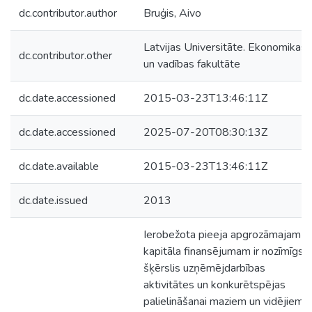
dc.contributor.author
Bruģis, Aivo
Latvijas Universitāte. Ekonomikas
dc.contributor.other
un vadības fakultāte
dc.date.accessioned
2015-03-23T13:46:11Z
dc.date.accessioned
2025-07-20T08:30:13Z
dc.date.available
2015-03-23T13:46:11Z
dc.date.issued
2013
Ierobežota pieeja apgrozāmajam u
kapitāla finansējumam ir nozīmīgs
šķērslis uzņēmējdarbības
aktivitātes un konkurētspējas
palielināšanai maziem un vidējiem