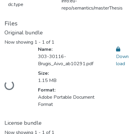
info:eu-
dc.type
repo/semantics/masterThesis
Files
Original bundle
Now showing
1 - 1 of 1
Name:
303-30116-
Down
Brugis_Aivo_ab10291.pdf
load
Size:
1.15 MB
Loading...
Format:
Adobe Portable Document
Format
License bundle
Now showing
1 - 1 of 1