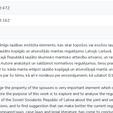
2:47Z
3:16Z
īmīgs laulības institūta elements, kas skar topošos vai esošos laul
 laulāto kopīgās un atsevišķās mantas regulējumu Latvijā, Lietuvā, Ig
ajā Republikā laulāto likumisko mantisko attiecību ietvaros, un rast
Autore analizējot un salīdzinot normatīvos regulējumus, tiesu praks
 to, kāda manta ietilpst laulāto kopīgajā un atsevišķajā mantā, un i
 par šo tēmu, kā arī ir nonākusi pie ierosinājumiem, kā uzlabot šī 
iage the property of the spouses is very important element which c
re the purpose of this work is to explore and to analyse the regul
 of the Soviet Socialistic Republic of Latvia about the joint and 
tions, and to find suggestion that can make better the current reg
mpared laws, case laws and legal literature, has come to conclus