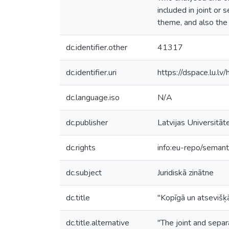
included in joint or
theme, and also the 
dc.identifier.other
41317
dc.identifier.uri
https://dspace.lu.l
dc.language.iso
N/A
dc.publisher
Latvijas Universitāt
dc.rights
info:eu-repo/seman
dc.subject
Juridiskā zinātne
dc.title
"Kopīgā un atsevišķā
dc.title.alternative
"The joint and separ