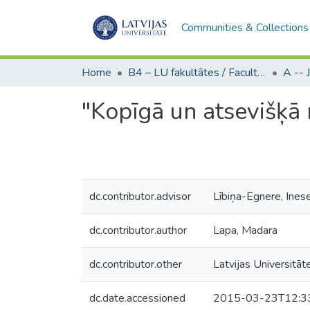
Communities & Collections
Home
B4 – LU fakultātes / Faculties of the UL
"Kopīgā un atsevišķā 
dc.contributor.advisor
Lībiņa-Egnere, Ines
dc.contributor.author
Lapa, Madara
dc.contributor.other
Latvijas Universitāte
dc.date.accessioned
2015-03-23T12:3