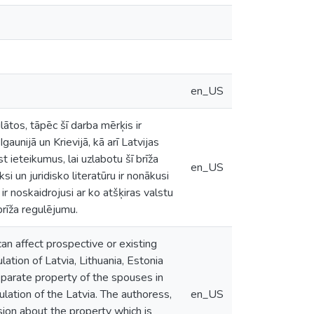
en_US
ātos, tāpēc šī darba mērķis ir
aunijā un Krievijā, kā arī Latvijas
 ieteikumus, lai uzlabotu šī brīža
en_US
i un juridisko literatūru ir nonākusi
r noskaidrojusi ar ko atšķiras valstu
brīža regulējumu.
an affect prospective or existing
ation of Latvia, Lithuania, Estonia
separate property of the spouses in
ulation of the Latvia. The authoress,
en_US
ion about the property which is