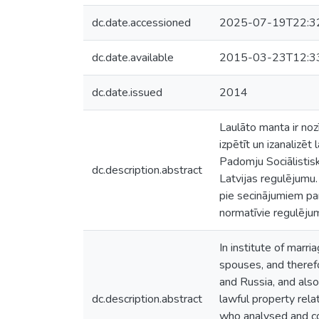
dc.date.accessioned
2025-07-19T22:3
dc.date.available
2015-03-23T12:3
dc.date.issued
2014
Laulāto manta ir noz
izpētīt un izanalizēt
Padomju Sociālistisk
dc.description.abstract
Latvijas regulējumu. 
pie secinājumiem par
normatīvie regulējumi
In institute of marr
spouses, and therefo
and Russia, and also
dc.description.abstract
lawful property rela
who analysed and co