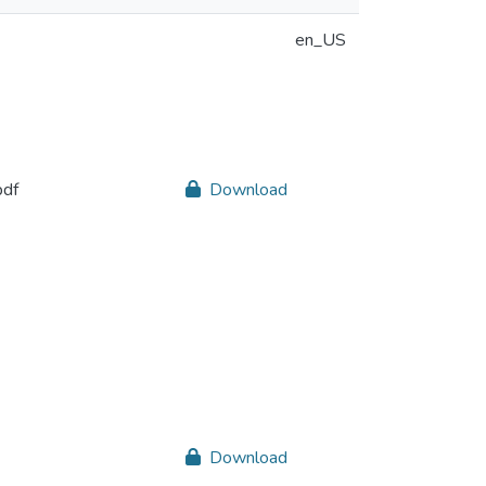
en_US
df
Download
Download