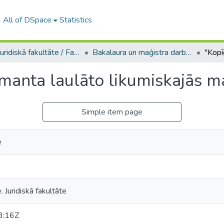
All of DSpace
Statistics
A -- Juridiskā fakultāte / Faculty of Law
Bakalaura un maģistra darbi (JF) / Bachelor's and Master's theses
manta laulāto likumiskajās ma
Simple item page
e
. Juridiskā fakultāte
3:16Z