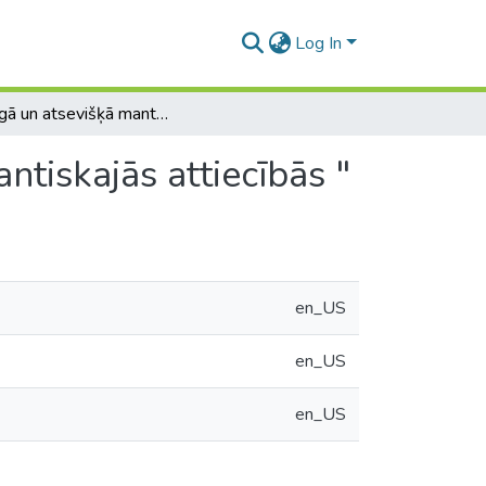
Log In
"Kopīgā un atsevišķā manta laulāto likumiskajās mantiskajās attiecībās "
ntiskajās attiecībās "
en_US
en_US
en_US