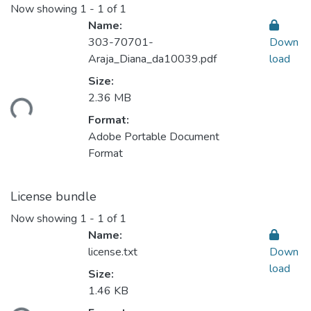
Now showing
1 - 1 of 1
Name:
303-70701-
Down
Araja_Diana_da10039.pdf
load
Size:
ding...
2.36 MB
Format:
Adobe Portable Document
Format
License bundle
Now showing
1 - 1 of 1
Name:
license.txt
Down
load
Size:
1.46 KB