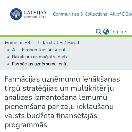
Communities & Collections
All of DSp
Log In
Home
B4 – LU fakultātes / Faculties of the UL
A -- Ekonomikas un sociālo zinātņu fakultāte / Faculty of Economics and Social Sciences
Bakalaura un maģistra darbi (ESZF) / Bachelor's and Master's theses
Farmācijas uzņēmumu ienākšanas tirgū stratēģijas un multikritēriju analīzes izmantošana lēmumu pieņemšanā par zāļu iekļaušanu valsts budžeta finansētajās programmās
Farmācijas uzņēmumu ienākšanas
tirgū stratēģijas un multikritēriju
analīzes izmantošana lēmumu
pieņemšanā par zāļu iekļaušanu
valsts budžeta finansētajās
programmās