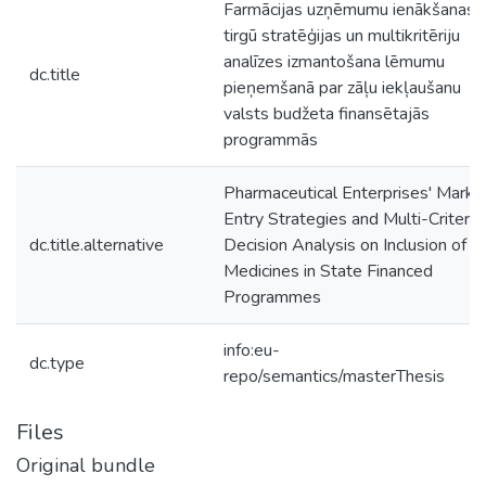
Farmācijas uzņēmumu ienākšanas
tirgū stratēģijas un multikritēriju
analīzes izmantošana lēmumu
dc.title
pieņemšanā par zāļu iekļaušanu
valsts budžeta finansētajās
programmās
Pharmaceutical Enterprises' Marke
Entry Strategies and Multi-Criteria
dc.title.alternative
Decision Analysis on Inclusion of
Medicines in State Financed
Programmes
info:eu-
dc.type
repo/semantics/masterThesis
Files
Original bundle