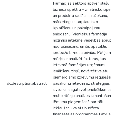
Farmācijas sektors aptver plašu
biznesa spektru – zinātnisko izpēti
un produktu radīšanu, ražošanu,
mārketingu, starptautisko
izplatīšanu un pakalpojumu
sniegšanu. Vienlaikus farmācija
nozīmīgi ietekmē veselības aprūpe
nodrošināšanu, un šis apstāklis
ierobežo biznesa brīvību. Pētījuma
mērķis ir analizēt faktorus, kas
ietekmē farmācijas uzņēmumu
ienākšanu tirgū, novērtēt valstu
piemērojamo izdevumu regulēšana
dc.description.abstract
pasākumu ietekmi uz stratēģijas
izvēli, un sagatavot priekšlikumus
multikritēriju analīzes izmantošanai
lēmumu pieņemšanā par zāļu
iekļaušanu valsts budžeta
finansētajās programmās Latvijā.