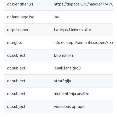
dc.identifier.uri
https://dspace.lu.lv/handle/7/470
dc.language.iso
lav
dc.publisher
Latvijas Universitāte
dc.rights
info:eu-repo/semantics/openAcces
dc.subject
Ekonomika
dc.subject
ienākšana tirgū
dc.subject
stratēģija
dc.subject
multikritēriju analīze
dc.subject
veselības aprūpe