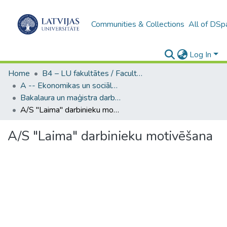
Communities & Collections
All of DSp
Log In
Home
B4 – LU fakultātes / Faculties of the UL
A -- Ekonomikas un sociālo zinātņu fakultāte / Faculty of Economics and Social Sciences
Bakalaura un maģistra darbi (ESZF) / Bachelor's and Master's theses
A/S "Laima" darbinieku motivēšana
A/S "Laima" darbinieku motivēšana