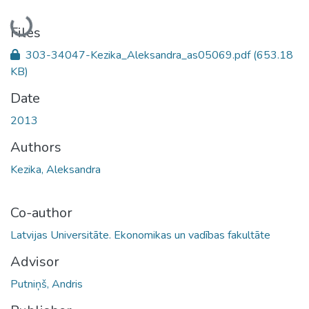
Loading...
Files
303-34047-Kezika_Aleksandra_as05069.pdf
(653.18
KB)
Date
2013
Authors
Kezika, Aleksandra
Co-author
Latvijas Universitāte. Ekonomikas un vadības fakultāte
Advisor
Putniņš, Andris