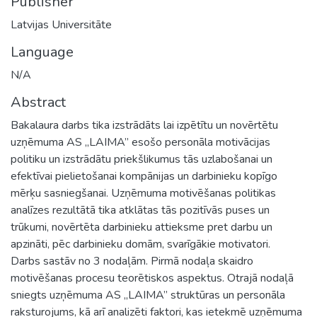
Publisher
Latvijas Universitāte
Language
N/A
Abstract
Bakalaura darbs tika izstrādāts lai izpētītu un novērtētu
uzņēmuma AS „LAIMA” esošo personāla motivācijas
politiku un izstrādātu priekšlikumus tās uzlabošanai un
efektīvai pielietošanai kompānijas un darbinieku kopīgo
mērķu sasniegšanai. Uzņēmuma motivēšanas politikas
analīzes rezultātā tika atklātas tās pozitīvās puses un
trūkumi, novērtēta darbinieku attieksme pret darbu un
apzināti, pēc darbinieku domām, svarīgākie motivatori.
Darbs sastāv no 3 nodaļām. Pirmā nodaļa skaidro
motivēšanas procesu teorētiskos aspektus. Otrajā nodaļā
sniegts uzņēmuma AS „LAIMA” struktūras un personāla
raksturojums, kā arī analizēti faktori, kas ietekmē uzņēmuma