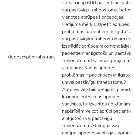
Latvijā ir ap 600 pacienti ar ilgstoš
vai pastāvīgu traheostomu, bet nav
vienotas aprūpes koncepcijas.
Pētījuma mērķis: Izpētīt aprūpes
problēmas pacientiem ar ilgstošām
vai pastāvīgām traheostomām un
izstrādāt aprūpes rekomendācijas
pacientiem ar ilgstošu un pastāvīgu
dc.description.abstract
traheostomu. Izvirzītais pētījuma
jautājums: Kādas aprūpes
problēmas ir pacientiem ar ilgstošu
un/vai pastāvīgu traheostomu?
Autores veiktais pētījums pierāda,
ka ir nepieciešamas aprūpes
vadlīnijas, lai izvairītos no kļūdām u
nepilnībām veicot aprūpi pacientie
ar ilgstošu vai pastāvīgu
traheostomu. Atslēgas vārdi:
aprūpe, aprūpes vadlīnijas, aprūpes