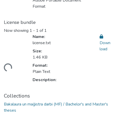
Adobe Portable Document
Format
License bundle
Now showing
1 - 1 of 1
Name:
license.txt
Down
load
Size:
1.46 KB
Format:
ding...
Plain Text
Description:
Collections
Bakalaura un maģistra darbi (MF) / Bachelor's and Master's
theses