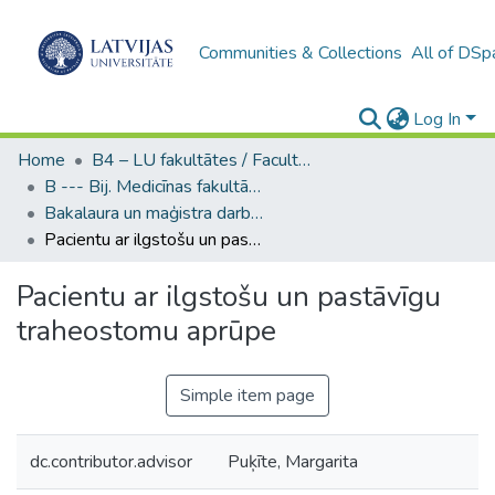
Communities & Collections
All of DSp
Log In
Home
B4 – LU fakultātes / Faculties of the UL
B --- Bij. Medicīnas fakultātes studentu noslēguma darbi / Faculty of Medicine - Graduate works
Bakalaura un maģistra darbi (MF) / Bachelor's and Master's theses
Pacientu ar ilgstošu un pastāvīgu traheostomu aprūpe
Pacientu ar ilgstošu un pastāvīgu
traheostomu aprūpe
Simple item page
dc.contributor.advisor
Puķīte, Margarita