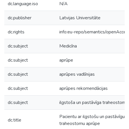
dc.language.iso
N/A
dc.publisher
Latvijas Universitāte
dc.rights
info:eu-repo/semantics/openAcces
dc.subject
Medicīna
dc.subject
aprūpe
dc.subject
aprūpes vadlīnijas
dc.subject
aprūpes rekomendācijas
dc.subject
ilgstoša un pastāvīga traheostoma
Pacientu ar ilgstošu un pastāvīgu
dc.title
traheostomu aprūpe