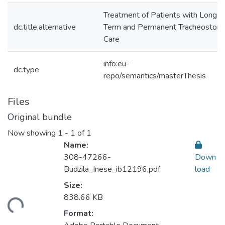
Treatment of Patients with Long-
dc.title.alternative
Term and Permanent Tracheostom
Care
info:eu-
dc.type
repo/semantics/masterThesis
Files
Original bundle
Now showing
1 - 1 of 1
Name:
308-47266-
Down
Budzila_Inese_ib12196.pdf
load
Size:
838.66 KB
ding...
Format: