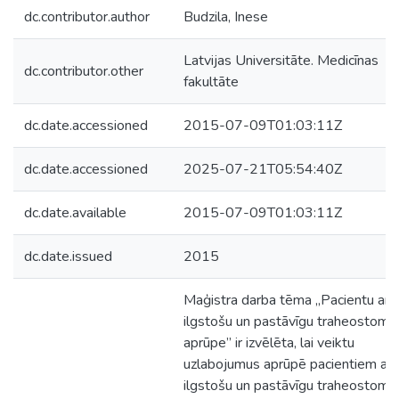
dc.contributor.author
Budzila, Inese
Latvijas Universitāte. Medicīnas
dc.contributor.other
fakultāte
dc.date.accessioned
2015-07-09T01:03:11Z
dc.date.accessioned
2025-07-21T05:54:40Z
dc.date.available
2015-07-09T01:03:11Z
dc.date.issued
2015
Maģistra darba tēma „Pacientu ar
ilgstošu un pastāvīgu traheostomu
aprūpe” ir izvēlēta, lai veiktu
uzlabojumus aprūpē pacientiem ar
ilgstošu un pastāvīgu traheostomu.