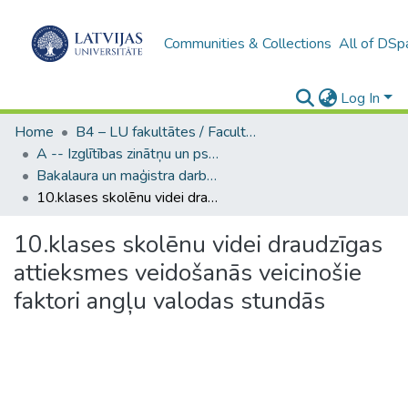
Communities & Collections
All of DSp
Log In
Home
B4 – LU fakultātes / Faculties of the UL
A -- Izglītības zinātņu un psiholoģijas fakultāte / Faculty of Education Sciences and Psychology
Bakalaura un maģistra darbi (PPMF) / Bachelor's and Master's theses
10.klases skolēnu videi draudzīgas attieksmes veidošanās veicinošie faktori angļu valodas stundās
10.klases skolēnu videi draudzīgas
attieksmes veidošanās veicinošie
faktori angļu valodas stundās