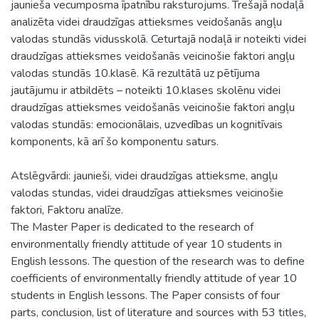
jaunieša vecumposma īpatnību raksturojums. Trešajā nodaļā
analizēta videi draudzīgas attieksmes veidošanās angļu
valodas stundās vidusskolā. Ceturtajā nodaļā ir noteikti videi
draudzīgas attieksmes veidošanās veicinošie faktori angļu
valodas stundās 10.klasē. Kā rezultātā uz pētījuma
jautājumu ir atbildēts – noteikti 10.klases skolēnu videi
draudzīgas attieksmes veidošanās veicinošie faktori angļu
valodas stundās: emocionālais, uzvedības un kognitīvais
komponents, kā arī šo komponentu saturs.
Atslēgvārdi: jaunieši, videi draudzīgas attieksme, angļu
valodas stundas, videi draudzīgas attieksmes veicinošie
faktori, Faktoru analīze.
The Master Paper is dedicated to the research of
environmentally friendly attitude of year 10 students in
English lessons. The question of the research was to define
coefficients of environmentally friendly attitude of year 10
students in English lessons. The Paper consists of four
parts, conclusion, list of literature and sources with 53 titles,