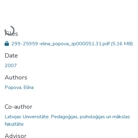
Loading...
Files
299-25959-elina_popova_zp000051.31.pdf
(5.16 MB)
Date
2007
Authors
Popova, Elīna
Co-author
Latvijas Universitāte. Pedagoģijas, psiholoģijas un mākslas
fakultāte
Advisor