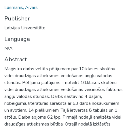
Lasmanis, Aivars
Publisher
Latvijas Universitāte
Language
N/A
Abstract
Maģistra darbs veltīts pētījumam par 10.klases skolēnu
videi draudzīgas attieksmes veidošanos angļu valodas
stundās. Pētījuma jautājums – noteikt 10.klases skolēnu
videi draudzīgas attieksmes veidošanās veicinošos faktorus
angļu valodas stundās. Darbs sastāv no 4 daļām,
nobeiguma, literatūras saraksta ar 53 darba nosaukumiem
un avotiem, 14 pielikumiem. Tajā ietvertas 8 tabulas un 1
attēls. Darba apjoms 62 lpp. Pirmajā nodaļā analizēta videi
draudzīgas attieksmes būtība. Otrajā nodaļā izklāstīts