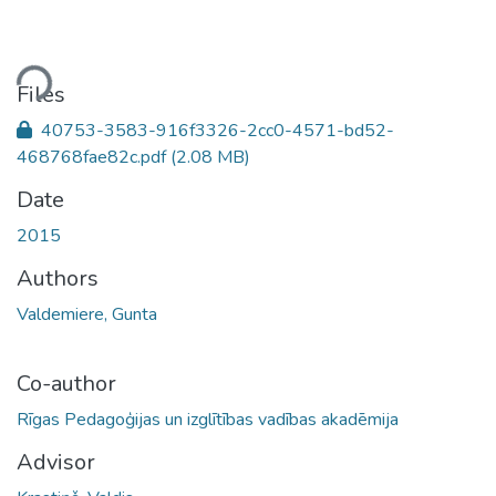
ding...
Files
40753-3583-916f3326-2cc0-4571-bd52-
468768fae82c.pdf
(2.08 MB)
Date
2015
Authors
Valdemiere, Gunta
Co-author
Rīgas Pedagoģijas un izglītības vadības akadēmija
Advisor