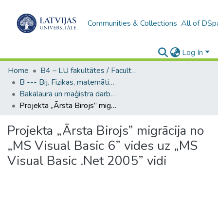
Communities & Collections
All of DSp
Log In
Home
B4 – LU fakultātes / Faculties of the UL
B --- Bij. Fizikas, matemātikas un optometrijas fakultātes studentu noslēguma darbi / Faculty of Physics, Mathematics and Optometry - Graduate works
Bakalaura un maģistra darbi (FMOF) / Bachelor's and Master's theses
Projekta „Ārsta Birojs” migrācija no „MS Visual Basic 6” vides uz „MS Visual Basic .Net 2005” vidi
Projekta „Ārsta Birojs” migrācija no
„MS Visual Basic 6” vides uz „MS
Visual Basic .Net 2005” vidi