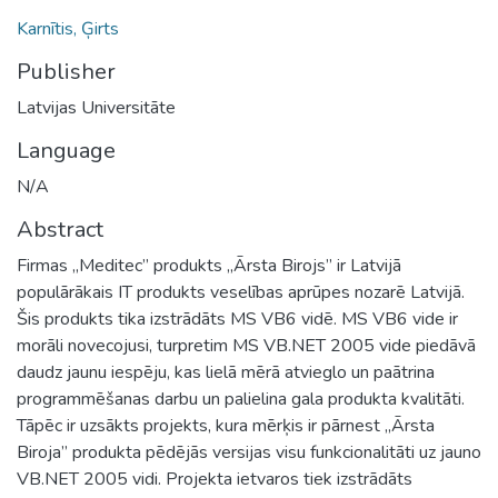
Karnītis, Ģirts
Publisher
Latvijas Universitāte
Language
N/A
Abstract
Firmas „Meditec” produkts „Ārsta Birojs” ir Latvijā
populārākais IT produkts veselības aprūpes nozarē Latvijā.
Šis produkts tika izstrādāts MS VB6 vidē. MS VB6 vide ir
morāli novecojusi, turpretim MS VB.NET 2005 vide piedāvā
daudz jaunu iespēju, kas lielā mērā atvieglo un paātrina
programmēšanas darbu un palielina gala produkta kvalitāti.
Tāpēc ir uzsākts projekts, kura mērķis ir pārnest „Ārsta
Biroja” produkta pēdējās versijas visu funkcionalitāti uz jauno
VB.NET 2005 vidi. Projekta ietvaros tiek izstrādāts