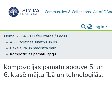
Communities & Collections
All of DSp
Log In
Home
B4 – LU fakultātes / Faculties of the UL
A -- Izglītības zinātņu un psiholoģijas fakultāte / Faculty of Education Sciences and Psychology
Bakalaura un maģistra darbi (PPMF) / Bachelor's and Master's theses
Kompozīcijas pamatu apguve 5. un 6. klasē mājturībā un tehnoloģijās.
Kompozīcijas pamatu apguve 5. un
6. klasē mājturībā un tehnoloģijās.