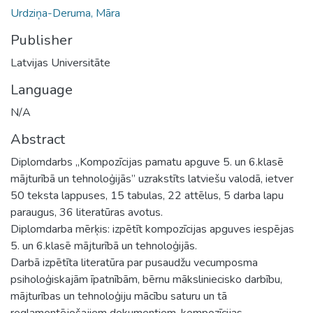
Urdziņa-Deruma, Māra
Publisher
Latvijas Universitāte
Language
N/A
Abstract
Diplomdarbs „Kompozīcijas pamatu apguve 5. un 6.klasē
mājturībā un tehnoloģijās” uzrakstīts latviešu valodā, ietver
50 teksta lappuses, 15 tabulas, 22 attēlus, 5 darba lapu
paraugus, 36 literatūras avotus.
Diplomdarba mērķis: izpētīt kompozīcijas apguves iespējas
5. un 6.klasē mājturībā un tehnoloģijās.
Darbā izpētīta literatūra par pusaudžu vecumposma
psiholoģiskajām īpatnībām, bērnu māksliniecisko darbību,
mājturības un tehnoloģiju mācību saturu un tā
reglamentējošajiem dokumentiem, kompozīcijas