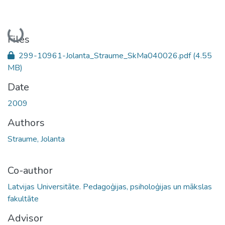
Loading...
Files
299-10961-Jolanta_Straume_SkMa040026.pdf
(4.55
MB)
Date
2009
Authors
Straume, Jolanta
Co-author
Latvijas Universitāte. Pedagoģijas, psiholoģijas un mākslas
fakultāte
Advisor