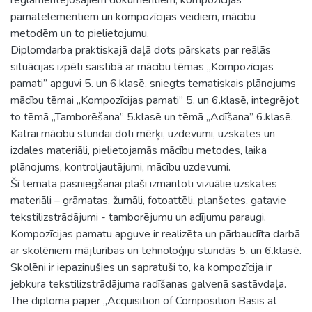
pamatelementiem un kompozīcijas veidiem, mācību
metodēm un to pielietojumu.
Diplomdarba praktiskajā daļā dots pārskats par reālās
situācijas izpēti saistībā ar mācību tēmas „Kompozīcijas
pamati” apguvi 5. un 6.klasē, sniegts tematiskais plānojums
mācību tēmai „Kompozīcijas pamati” 5. un 6.klasē, integrējot
to tēmā „Tamborēšana” 5.klasē un tēmā „Adīšana” 6.klasē.
Katrai mācību stundai doti mērķi, uzdevumi, uzskates un
izdales materiāli, pielietojamās mācību metodes, laika
plānojums, kontroljautājumi, mācību uzdevumi.
Šī temata pasniegšanai plaši izmantoti vizuālie uzskates
materiāli – grāmatas, žurnāli, fotoattēli, planšetes, gatavie
tekstilizstrādājumi - tamborējumu un adījumu paraugi.
Kompozīcijas pamatu apguve ir realizēta un pārbaudīta darbā
ar skolēniem mājturības un tehnoloģiju stundās 5. un 6.klasē.
Skolēni ir iepazinušies un sapratuši to, ka kompozīcija ir
jebkura tekstilizstrādājuma radīšanas galvenā sastāvdaļa.
The diploma paper „Acquisition of Composition Basis at