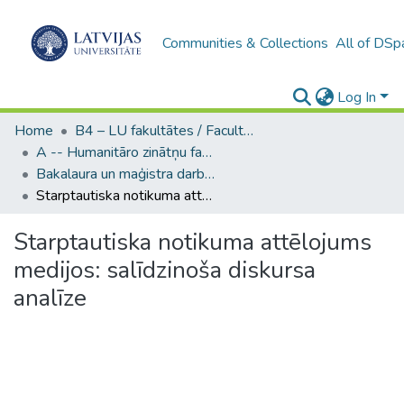
Communities & Collections
All of DSp
Log In
Home
B4 – LU fakultātes / Faculties of the UL
A -- Humanitāro zinātņu fakultāte / Faculty of Humanities
Bakalaura un maģistra darbi (HZF) / Bachelor's and Master's theses
Starptautiska notikuma attēlojums medijos: salīdzinoša diskursa analīze
Starptautiska notikuma attēlojums
medijos: salīdzinoša diskursa
analīze