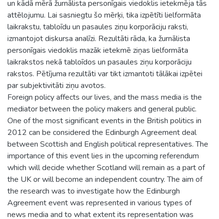
un kādā mērā žurnālista personīgais viedoklis ietekmēja tās
attēlojumu. Lai sasniegtu šo mērķi, tika izpētīti lielformāta
laikrakstu, tabloīdu un pasaules ziņu korporāciju raksti,
izmantojot diskursa analīzi. Rezultāti rāda, ka žurnālista
personīgais viedoklis mazāk ietekmē ziņas lielformāta
laikrakstos nekā tabloīdos un pasaules ziņu korporāciju
rakstos. Pētījuma rezultāti var tikt izmantoti tālākai izpētei
par subjektivitāti ziņu avotos.
Foreign policy affects our lives, and the mass media is the
mediator between the policy makers and general public.
One of the most significant events in the British politics in
2012 can be considered the Edinburgh Agreement deal
between Scottish and English political representatives. The
importance of this event lies in the upcoming referendum
which will decide whether Scotland will remain as a part of
the UK or will become an independent country. The aim of
the research was to investigate how the Edinburgh
Agreement event was represented in various types of
news media and to what extent its representation was