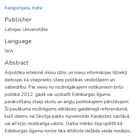
Karapetjana, Indra
Publisher
Latvijas Universitāte
Language
N/A
Abstract
Ārpolitika ietekmē mūsu dzīvi, un masu informācijas līdzekļi
darbojas kā starpnieks starp politikas veidotājiem un
sabiedrību. Par vienu no nozīmīgākajiem notikumiem britu
politikā 2012. gadā var uzskatīt Edinburgas līguma
parakstīšanu starp skotu un angļu politiskajiem pārstāvjiem.
Šī pasākuma nozīmīgums atklāsies gaidāmajā referendumā,
kurš izlems vai Skotija paliks Apvienotās Karalistes sastāvā
vai arī kļūs neatkarīga valsts. Darba mērķis bija izpētīt kā
Edinburgas līguma norise tika attēlota dažāda veida medijos,