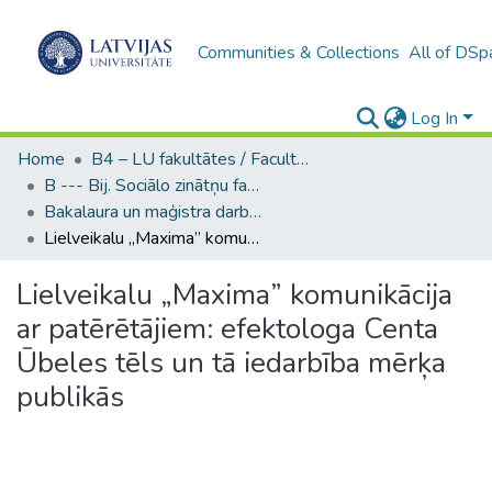
Communities & Collections
All of DSp
Log In
Home
B4 – LU fakultātes / Faculties of the UL
B --- Bij. Sociālo zinātņu fakultātes noslēguma darbi / Faculty of Social Sciences - Graduate works
Bakalaura un maģistra darbi (SZF) / Bachelor's and Master's theses
Lielveikalu „Maxima” komunikācija ar patērētājiem: efektologa Centa Ūbeles tēls un tā iedarbība mērķa publikās
Lielveikalu „Maxima” komunikācija
ar patērētājiem: efektologa Centa
Ūbeles tēls un tā iedarbība mērķa
publikās