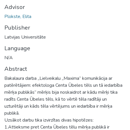
Advisor
Plokste, Elita
Publisher
Latvijas Universitāte
Language
N/A
Abstract
Bakalaura darba „Lielveikalu „Maxima” komunikācija ar
patērētājiem: efektologa Centa Ūbeles tēls un tā iedarbība
mērķa publikās” mērķis bija noskaidrot ar kādu mērķi tika
radīts Centa Ūbeles tēls, kā to vērtē tēla radītāji un
uzturētāji un kāds tēla vērtējums un iedarbība ir mērķa
publikā.
Uzsākot darbu tika izvirzītas divas hipotēzes:
1.Attieksme pret Centa Ūbeles tēlu mērķa publikā ir