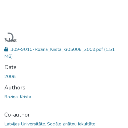
Loading...
Files
309-9010-Rozina_Krista_kr05006_2008.pdf
(1.51
MB)
Date
2008
Authors
Roziņa, Krista
Co-author
Latvijas Universitāte. Sociālo zinātņu fakultāte