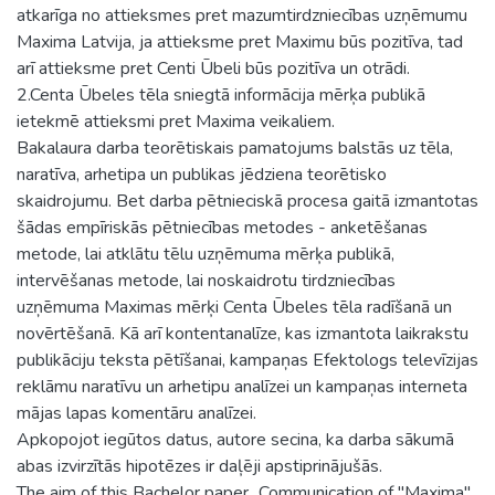
atkarīga no attieksmes pret mazumtirdzniecības uzņēmumu
Maxima Latvija, ja attieksme pret Maximu būs pozitīva, tad
arī attieksme pret Centi Ūbeli būs pozitīva un otrādi.
2.Centa Ūbeles tēla sniegtā informācija mērķa publikā
ietekmē attieksmi pret Maxima veikaliem.
Bakalaura darba teorētiskais pamatojums balstās uz tēla,
naratīva, arhetipa un publikas jēdziena teorētisko
skaidrojumu. Bet darba pētnieciskā procesa gaitā izmantotas
šādas empīriskās pētniecības metodes - anketēšanas
metode, lai atklātu tēlu uzņēmuma mērķa publikā,
intervēšanas metode, lai noskaidrotu tirdzniecības
uzņēmuma Maximas mērķi Centa Ūbeles tēla radīšanā un
novērtēšanā. Kā arī kontentanalīze, kas izmantota laikrakstu
publikāciju teksta pētīšanai, kampaņas Efektologs televīzijas
reklāmu naratīvu un arhetipu analīzei un kampaņas interneta
mājas lapas komentāru analīzei.
Apkopojot iegūtos datus, autore secina, ka darba sākumā
abas izvirzītās hipotēzes ir daļēji apstiprinājušās.
The aim of this Bachelor paper „Communication of "Maxima"