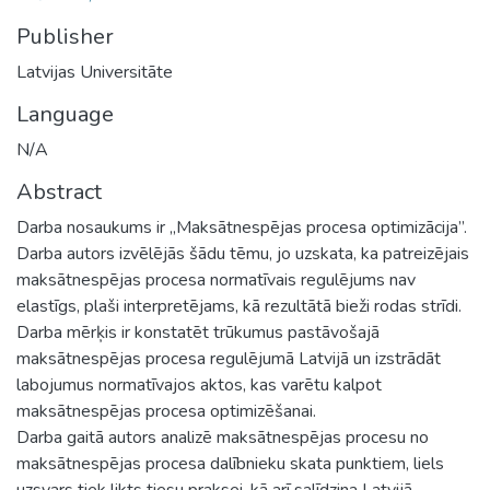
Publisher
Latvijas Universitāte
Language
N/A
Abstract
Darba nosaukums ir „Maksātnespējas procesa optimizācija”.
Darba autors izvēlējās šādu tēmu, jo uzskata, ka patreizējais
maksātnespējas procesa normatīvais regulējums nav
elastīgs, plaši interpretējams, kā rezultātā bieži rodas strīdi.
Darba mērķis ir konstatēt trūkumus pastāvošajā
maksātnespējas procesa regulējumā Latvijā un izstrādāt
labojumus normatīvajos aktos, kas varētu kalpot
maksātnespējas procesa optimizēšanai.
Darba gaitā autors analizē maksātnespējas procesu no
maksātnespējas procesa dalībnieku skata punktiem, liels
uzsvars tiek likts tiesu praksei, kā arī salīdzina Latvijā