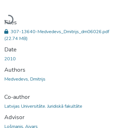
Loading...
Files
307-13640-Medvedevs_Dmitrijs_dm06026.pdf
(22.74 MB)
Date
2010
Authors
Medvedevs, Dmitrijs
Co-author
Latvijas Universitāte. Juridiskā fakultāte
Advisor
Lošmanis, Aivars