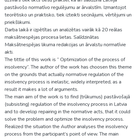
pastāvošo normatīvo regulējumu ar ārvalstīm. Izmantojot
teorētisko un praktisko, tiek izteikti secinājumi, vērtējumi un
priekšlikumi.
Darba laikā ir izpētītas un analizētas vairāk kā 20 reālas
maksātnespējas procesa lietas. Salīdzinātas
Maksātnespējas likuma redakcijas un ārvalstu normatīvie
akti.
The tittle of this work is ” Optimization of the process of
insolvency”. The author of the work has choosen this theme
on the grounds that actually normative regulation of the
insolvency process is inelastic, widely interpreted, as a
result it makes a lot of arguments.
The main aim of the work is to find (trūkumus) pastāvošajā
(subsisting) regulation of the insolvency process in Latvia
and to develop repairing in the normative acts, that it could
solve the problem and optimize the insolvency process.
Realized the situation the Author analyses the insolvency
process from the participant’s point of view. The main