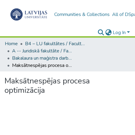
Communities & Collections
All of DSp
Log In
Home
B4 – LU fakultātes / Faculties of the UL
A -- Juridiskā fakultāte / Faculty of Law
Bakalaura un maģistra darbi (JF) / Bachelor's and Master's theses
Maksātnespējas procesa optimizācija
Maksātnespējas procesa
optimizācija