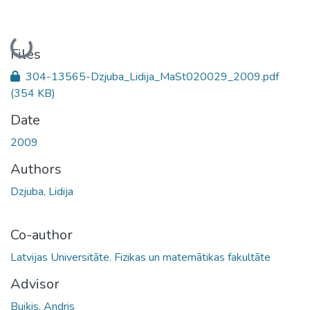
Loading...
Files
304-13565-Dzjuba_Lidija_MaSt020029_2009.pdf
(354 KB)
Date
2009
Authors
Dzjuba, Lidija
Co-author
Latvijas Universitāte. Fizikas un matemātikas fakultāte
Advisor
Buiķis, Andris