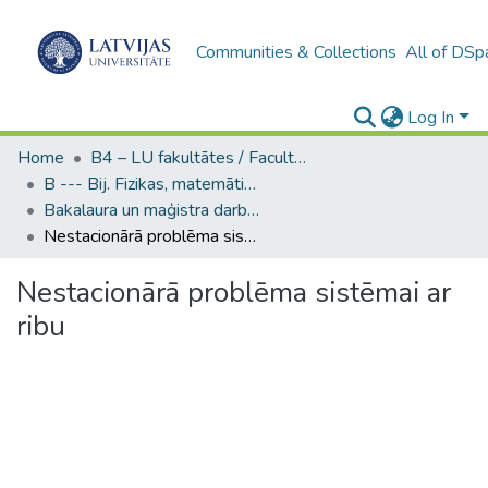
Communities & Collections
All of DSp
Log In
Home
B4 – LU fakultātes / Faculties of the UL
B --- Bij. Fizikas, matemātikas un optometrijas fakultātes studentu noslēguma darbi / Faculty of Physics, Mathematics and Optometry - Graduate works
Bakalaura un maģistra darbi (FMOF) / Bachelor's and Master's theses
Nestacionārā problēma sistēmai ar ribu
Nestacionārā problēma sistēmai ar
ribu