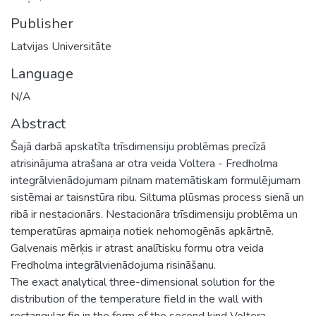
Publisher
Latvijas Universitāte
Language
N/A
Abstract
Šajā darbā apskatīta trīsdimensiju problēmas precīzā
atrisinājuma atrašana ar otra veida Voltera - Fredholma
integrālvienādojumam pilnam matemātiskam formulējumam
sistēmai ar taisnstūra ribu. Siltuma plūsmas process sienā un
ribā ir nestacionārs. Nestacionāra trīsdimensiju problēma un
temperatūras apmaiņa notiek nehomogēnās apkārtnē.
Galvenais mērķis ir atrast analītisku formu otra veida
Fredholma integrālvienādojuma risināšanu.
The exact analytical three-dimensional solution for the
distribution of the temperature field in the wall with
rectangular fin in the form of the second kind Voltera -