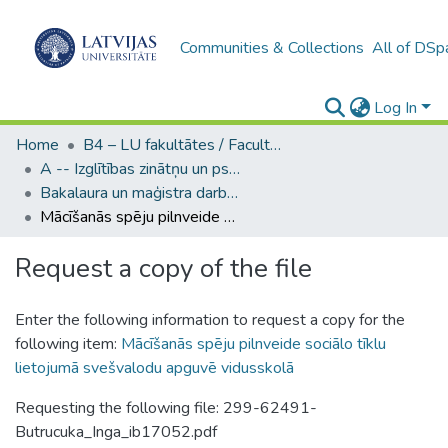
Communities & Collections
All of DSp
Log In
Home
B4 – LU fakultātes / Faculties of the UL
A -- Izglītības zinātņu un psiholoģijas fakultāte / Faculty of Education Sciences and Psychology
Bakalaura un maģistra darbi (PPMF) / Bachelor's and Master's theses
Mācīšanās spēju pilnveide sociālo tīklu lietojumā svešvalodu apguvē vidusskolā
Request a copy of the file
Enter the following information to request a copy for the
following item:
Mācīšanās spēju pilnveide sociālo tīklu
lietojumā svešvalodu apguvē vidusskolā
Requesting the following file: 299-62491-
Butrucuka_Inga_ib17052.pdf