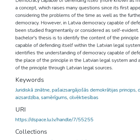
Democracy capable of defending itself (more known as mi
a concept, which raises many questions since its first ap
considering the problems of the time as well as the furth
democracy. However, in Latvia democracy capable of defen
been studied fragmentarily or considered as self-evident.
bachelor's thesis is to identify the content of the principl
capable of defending itself within the Latvian legal syste
identifies the understanding of democracy capable of defen
the place of the principle in the Latvian legal system and
of the principle through Latvian legal sources.
Keywords
Juridiskā zinātne
,
pašaizsargājošās demokrātijas princips
,
aizsardzība
,
samērīgums
,
cilvēktiesības
URI
https://dspace.lu.lv/handle/7/55255
Collections