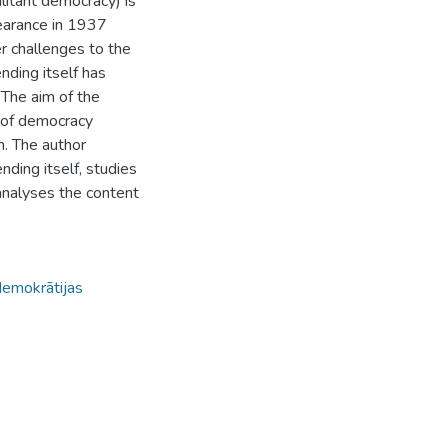
litant democracy) is
pearance in 1937
er challenges to the
ding itself has
 The aim of the
e of democracy
m. The author
ding itself, studies
 analyses the content
demokrātijas