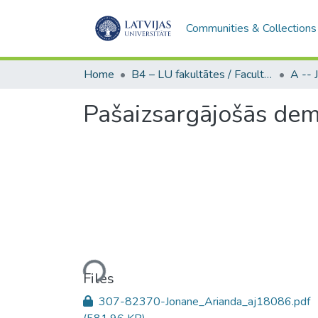
Communities & Collections
Home
B4 – LU fakultātes / Faculties of the UL
Pašaizsargājošās demo
Loading...
Files
307-82370-Jonane_Arianda_aj18086.pdf