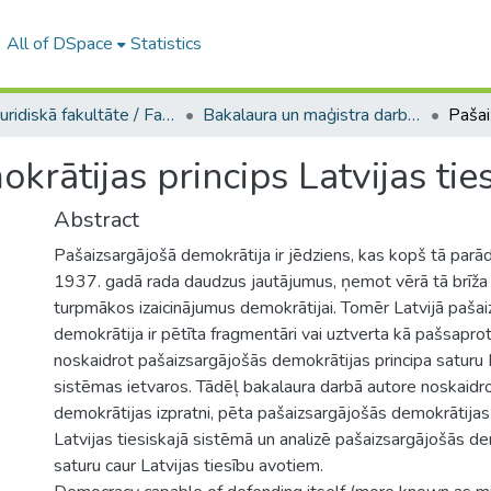
All of DSpace
Statistics
A -- Juridiskā fakultāte / Faculty of Law
Bakalaura un maģistra darbi (JF) / Bachelor's and Master's theses
krātijas princips Latvijas tie
Abstract
Pašaizsargājošā demokrātija ir jēdziens, kas kopš tā parād
1937. gadā rada daudzus jautājumus, ņemot vērā tā brīža 
turpmākos izaicinājumus demokrātijai. Tomēr Latvijā paša
demokrātija ir pētīta fragmentāri vai uztverta kā pašsapro
noskaidrot pašaizsargājošās demokrātijas principa saturu L
sistēmas ietvaros. Tādēļ bakalaura darbā autore noskaidr
demokrātijas izpratni, pēta pašaizsargājošās demokrātijas 
Latvijas tiesiskajā sistēmā un analizē pašaizsargājošās de
saturu caur Latvijas tiesību avotiem.