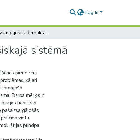
Log In
Pašaizsargājošās demokrātijas princips Latvijas tiesiskajā sistēmā
siskajā sistēmā
īšanās pirmo reizi
problēmas, kā arī
izsargājošā
tama. Darba mērķis ir
atvijas tiesiskās
o pašaizsargājošās
principa vietu
mokrātijas principa