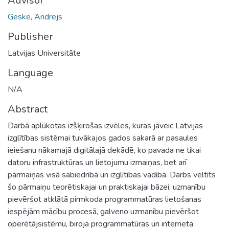
Advisor
Geske, Andrejs
Publisher
Latvijas Universitāte
Language
N/A
Abstract
Darbā aplūkotas izšķirošas izvēles, kuras jāveic Latvijas
izglītības sistēmai tuvākajos gados sakarā ar pasaules
ieiešanu nākamajā digitālajā dekādē, ko pavada ne tikai
datoru infrastruktūras un lietojumu izmaiņas, bet arī
pārmaiņas visā sabiedrībā un izglītības vadībā. Darbs veltīts
šo pārmaiņu teorētiskajai un praktiskajai bāzei, uzmanību
pievēršot atklātā pirmkoda programmatūras lietošanas
iespējām mācību procesā, galveno uzmanību pievēršot
operētājsistēmu, biroja programmatūras un interneta