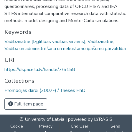
questionnaires, processing data of OECD PISA and IEA
SITES international comparative research data with statistic
methods, model designing and Monte-Carlo simulations.
Keywords
Vadībzinātne [Izglītības vadības virziens]
,
Vadībzinātne
,
Vadība un administrēšana un nekustamo īpašumu pārvaldība
URI
https://dspace.lu.lv/handle/7/5158
Collections
Promocijas darbi (2007-) / Theses PhD
Full item page
© University of Latvia |
powered by LYRASIS
Cookie
Privacy
End User
Send