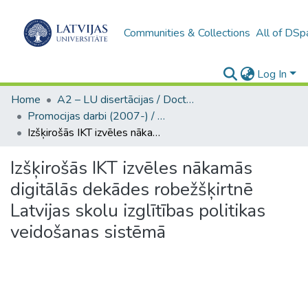
Communities & Collections
All of DSp
Log In
Home
A2 – LU disertācijas / Doctoral theses UL
Promocijas darbi (2007-) / Theses PhD
Izšķirošās IKT izvēles nākamās digitālās dekādes robežšķirtnē Latvijas skolu izglītības politikas veidošanas sistēmā
Izšķirošās IKT izvēles nākamās
digitālās dekādes robežšķirtnē
Latvijas skolu izglītības politikas
veidošanas sistēmā