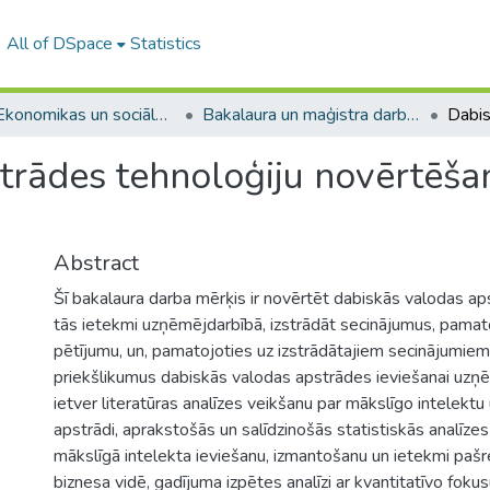
All of DSpace
Statistics
A -- Ekonomikas un sociālo zinātņu fakultāte / Faculty of Economics and Social Sciences
Bakalaura un maģistra darbi (ESZF) / Bachelor's and Master's theses
trādes tehnoloģiju novērtēšan
Abstract
Šī bakalaura darba mērķis ir novērtēt dabiskās valodas ap
tās ietekmi uzņēmējdarbībā, izstrādāt secinājumus, pamato
pētījumu, un, pamatojoties uz izstrādātajiem secinājumiem
priekšlikumus dabiskās valodas apstrādes ieviešanai uz
ietver literatūras analīzes veikšanu par mākslīgo intelekt
apstrādi, aprakstošās un salīdzinošās statistiskās analīze
mākslīgā intelekta ieviešanu, izmantošanu un ietekmi pašr
biznesa vidē, gadījuma izpētes analīzi ar kvantitatīvo foku