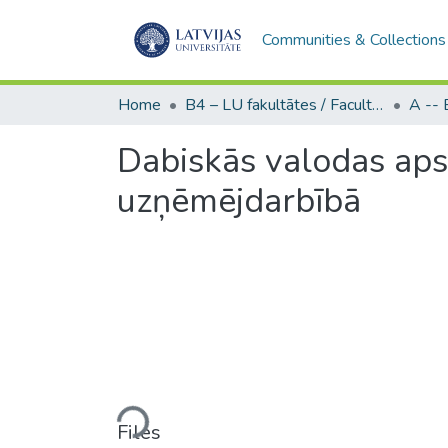
Communities & Collections
Home
B4 – LU fakultātes / Faculties of the UL
Dabiskās valodas aps
uzņēmējdarbībā
Loading...
Files