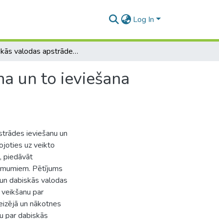
Log In
Dabiskās valodas apstrādes tehnoloģiju novērtēšana un to ieviešana uzņēmējdarbībā
a un to ieviešana
strādes ieviešanu un
joties uz veikto
, piedāvāt
ņēmumiem. Pētījums
u un dabiskās valodas
s veikšanu par
eizējā un nākotnes
su par dabiskās