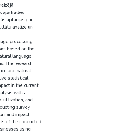
reizējā
as apstrādes
tās aptaujas par
tātu analīze un
guage processing
ions based on the
atural language
s. The research
ence and natural
ve statistical
impact in the current
alysis with a
 utilization, and
nducting survey
ion, and impact
lts of the conducted
usinesses using