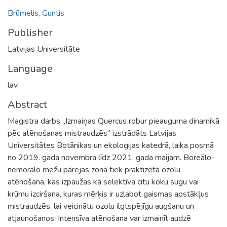
Brūmelis, Guntis
Publisher
Latvijas Universitāte
Language
lav
Abstract
Maģistra darbs „Izmaiņas Quercus robur pieauguma dinamikā
pēc atēnošanas mistraudzēs” izstrādāts Latvijas
Universitātes Botānikas un ekoloģijas katedrā, laika posmā
no 2019. gada novembra līdz 2021. gada maijam. Boreālo-
nemorālo mežu pārejas zonā tiek praktizēta ozolu
atēnošana, kas izpaužas kā selektīva citu koku sugu vai
krūmu izciršana, kuras mērķis ir uzlabot gaismas apstākļus
mistraudzēs, lai veicinātu ozolu ilgtspējīgu augšanu un
atjaunošanos. Intensīva atēnošana var izmainīt audzē