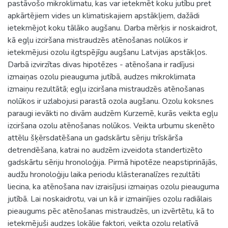
pastāvošo mikroklimatu, kas var ietekmēt koku jutību pret
apkārtējiem vides un klimatiskajiem apstākļiem, dažādi
ietekmējot koku tālāko augšanu. Darba mērķis ir noskaidrot,
kā egļu izciršana mistraudzēs atēnošanas nolūkos ir
ietekmējusi ozolu ilgtspējīgu augšanu Latvijas apstākļos.
Darbā izvirzītas divas hipotēzes - atēnošana ir radījusi
izmaiņas ozolu pieauguma jutībā, audzes mikroklimata
izmaiņu rezultātā; egļu izciršana mistraudzēs atēnošanas
nolūkos ir uzlabojusi parastā ozola augšanu. Ozolu koksnes
paraugi ievākti no divām audzēm Kurzemē, kurās veikta egļu
izciršana ozolu atēnošanas nolūkos. Veikta urbumu skenēto
attēlu šķērsdatēšana un gadskārtu sēriju trīskārša
detrendēšana, katrai no audzēm izveidota standertizēto
gadskārtu sēriju hronoloģija. Pirmā hipotēze neapstiprinājās,
audžu hronoloģiju laika periodu klāsteranalīzes rezultāti
liecina, ka atēnošana nav izraisījusi izmaiņas ozolu pieauguma
jutībā. Lai noskaidrotu, vai un kā ir izmainījies ozolu radiālais
pieaugums pēc atēnošanas mistraudzēs, un izvērtētu, kā to
ietekmējuši audzes lokālie faktori, veikta ozolu relatīvā