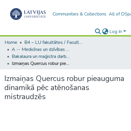
Communities & Collections
All of DSp
Log In
Home
B4 – LU fakultātes / Faculties of the UL
A -- Medicīnas un dzīvības zinātņu fakultāte / Faculty of Medicine and Life Sciences
Bakalaura un maģistra darbi (MDZF) / Bachelor's and Master's theses
Izmaiņas Quercus robur pieauguma dinamikā pēc atēnošanas mistraudzēs
Izmaiņas Quercus robur pieauguma
dinamikā pēc atēnošanas
mistraudzēs