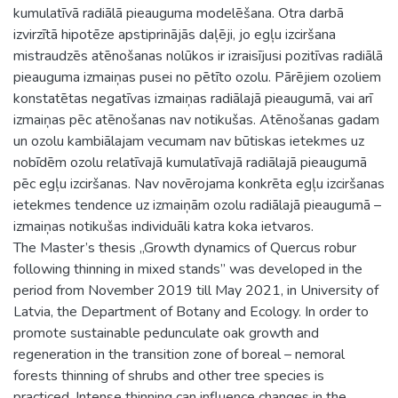
kumulatīvā radiālā pieauguma modelēšana. Otra darbā
izvirzītā hipotēze apstiprinājās daļēji, jo egļu izciršana
mistraudzēs atēnošanas nolūkos ir izraisījusi pozitīvas radiālā
pieauguma izmaiņas pusei no pētīto ozolu. Pārējiem ozoliem
konstatētas negatīvas izmaiņas radiālajā pieaugumā, vai arī
izmaiņas pēc atēnošanas nav notikušas. Atēnošanas gadam
un ozolu kambiālajam vecumam nav būtiskas ietekmes uz
nobīdēm ozolu relatīvajā kumulatīvajā radiālajā pieaugumā
pēc egļu izciršanas. Nav novērojama konkrēta egļu izciršanas
ietekmes tendence uz izmaiņām ozolu radiālajā pieaugumā –
izmaiņas notikušas individuāli katra koka ietvaros.
The Master’s thesis „Growth dynamics of Quercus robur
following thinning in mixed stands” was developed in the
period from November 2019 till May 2021, in University of
Latvia, the Department of Botany and Ecology. In order to
promote sustainable pedunculate oak growth and
regeneration in the transition zone of boreal – nemoral
forests thinning of shrubs and other tree species is
practiced. Intense thinning can influence changes in the