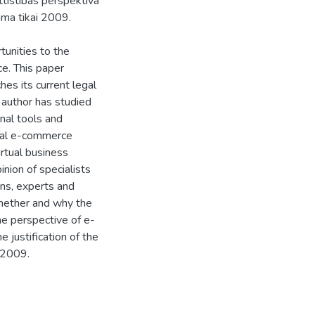
ttīstības perspektīva
āma tikai 2009.
unities to the
e. This paper
es its current legal
 author has studied
nal tools and
onal e-commerce
rtual business
inion of specialists
ons, experts and
whether and why the
he perspective of e-
 justification of the
 2009.