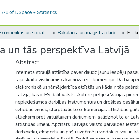
All of DSpace
Statistics
A -- Ekonomikas un sociālo zinātņu fakultāte / Faculty of Economics and Social Sciences
Bakalaura un maģistra darbi (ESZF) / Bachelor's and Master's theses
ba un tās perspektīva Latvijā
Abstract
Interneta straujā attīstība paver daudz jaunu iespēju pasau
tajā skaitā visdinamiskākai nozarei – komercijai. Darbā apzi
elektroniskā uzņēmējdarbība attīstās un kāda ir tās pašrei
Latvijā, kas ir ES dalībvalsts. Autore pētījusi Vācijas piere
nepieciešamos darbības instrumentus un drošības pasākumu
uzticības zīmes, starptautisko e-komercijas attīstības gait
attieksmi pret virtuālajiem darījumiem, salīdzinot to ar Lat
attīstības līmeni. Apzināts Latvijas valsts pārvaldes iestāž
darbinieku, ekspertu un pašu uzņēmēju viedoklis, vai un k