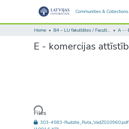
Communities & Collections
Home
B4 – LU fakultātes / Faculties of the UL
E - komercijas attīstī
Loading...
Files
303-4583-Rudzite_Ruta_VadZ020960.pdf