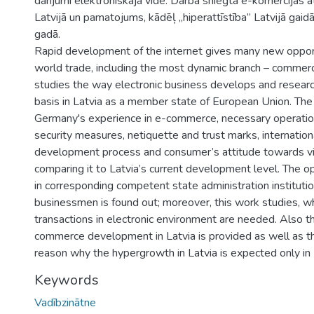
darījumi elektroniskajā vidē. Darbā sniegta e-komercijas a
Latvijā un pamatojums, kādēļ „hiperattīstība” Latvijā gaid
gadā.
Rapid development of the internet gives many new opport
world trade, including the most dynamic branch – commerc
studies the way electronic business develops and research
basis in Latvia as a member state of European Union. The
Germany's experience in e-commerce, necessary operatio
security measures, netiquette and trust marks, internati
development process and consumer’s attitude towards vi
comparing it to Latvia’s current development level. The op
in corresponding competent state administration instituti
businessmen is found out; moreover, this work studies, 
transactions in electronic environment are needed. Also t
commerce development in Latvia is provided as well as the
reason why the hypergrowth in Latvia is expected only in
Keywords
Vadībzinātne