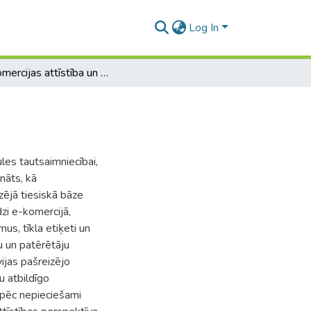
Log In
E - komercijas attīstība un tās perspektīva Latvijā
les tautsaimniecībai,
nāts, kā
zējā tiesiskā bāze
dzi e-komercijā,
s, tīkla etiķeti un
u un patērētāju
vijas pašreizējo
u atbildīgo
āpēc nepieciešami