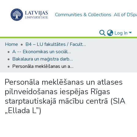
Communities & Collections
All of DSp
Log In
Home
B4 – LU fakultātes / Faculties of the UL
A -- Ekonomikas un sociālo zinātņu fakultāte / Faculty of Economics and Social Sciences
Bakalaura un maģistra darbi (ESZF) / Bachelor's and Master's theses
Personāla meklēšanas un atlases pilnveidošanas iespējas Rīgas starptautiskajā mācību centrā (SIA „Ellada L”)
Personāla meklēšanas un atlases
pilnveidošanas iespējas Rīgas
starptautiskajā mācību centrā (SIA
„Ellada L”)