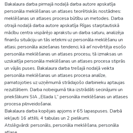
Bakalaura darba pirmajā nodaļā darba autore apskatīja
personāla meklēšanas un atlases teorētiskās nostādnes:
meklēšanas un atlases procesa būtību un metodes. Darba
otrajā nodaļā darba autore apskatīja Rīgas starptautiskā
mācību centra vispārējo aprakstu un darba saturu, analizēja
finanšu situāciju un tās ietekmi uz personāla meklēšanu un
atlasi, personāla aiziešanas tendenci, kā arī novērtēja esošo
personāla meklēšanas un atlases procesu, tā izmaksas un
uzskaitīja personāla meklēšanas un atlases procesa stiprās
un vājās puses. Bakalaura darba trešajā nodaļā veikta
personāla meklēšanas un atlases procesa analīze,
pamatojoties uz uzņēmumā strādajošo darbinieku aptaujas
rezultātiem. Darba nobeigumā tika izstrādāti secinājumi un
priekšlikumi SIA „Ellada L” personāla meklēšanas un atlases
procesa pilnveidošanai.
Bakalaura darba kopējais apjoms ir 65 lapaspuses. Darbā
iekļauti 16 attēli, 4 tabulas un 2 pielikumi.
Atslēgvārdi: personāls, personāla meklēšana, personāla
atlase.