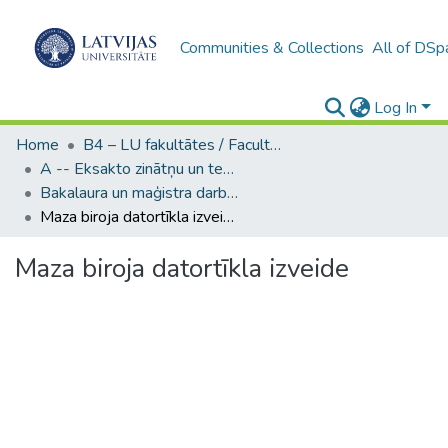
Communities & Collections
All of DSp
Log In
Home
B4 – LU fakultātes / Faculties of the UL
A -- Eksakto zinātņu un tehnoloģiju fakultāte / Faculty of Science and Technology
Bakalaura un maģistra darbi (EZTF) / Bachelor's and Master's theses
Maza biroja datortīkla izveide
Maza biroja datortīkla izveide