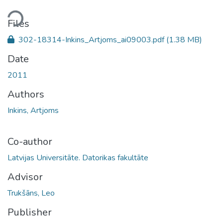
ding...
Files
302-18314-Inkins_Artjoms_ai09003.pdf
(1.38 MB)
Date
2011
Authors
Inkins, Artjoms
Co-author
Latvijas Universitāte. Datorikas fakultāte
Advisor
Trukšāns, Leo
Publisher