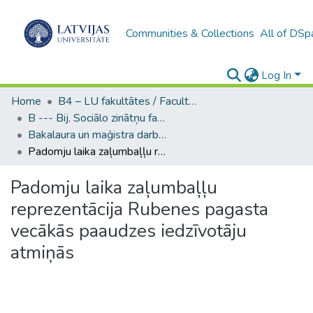
Communities & Collections
All of DSp
Log In
Home
B4 – LU fakultātes / Faculties of the UL
B --- Bij. Sociālo zinātņu fakultātes noslēguma darbi / Faculty of Social Sciences - Graduate works
Bakalaura un maģistra darbi (SZF) / Bachelor's and Master's theses
Padomju laika zaļumbaļļu reprezentācija Rubenes pagasta vecākās paaudzes iedzīvotāju atmiņās
Padomju laika zaļumbaļļu
reprezentācija Rubenes pagasta
vecākās paaudzes iedzīvotāju
atmiņās