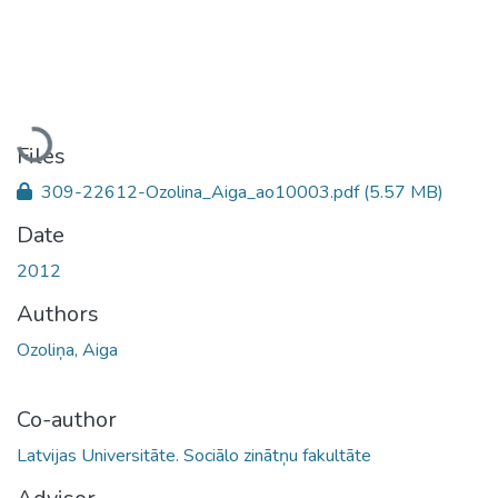
Loading...
Files
309-22612-Ozolina_Aiga_ao10003.pdf
(5.57 MB)
Date
2012
Authors
Ozoliņa, Aiga
Co-author
Latvijas Universitāte. Sociālo zinātņu fakultāte