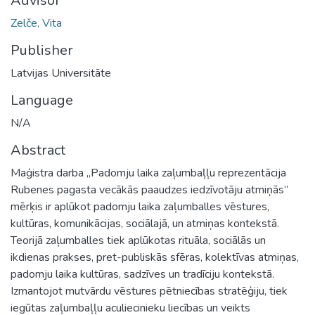
Advisor
Zelče, Vita
Publisher
Latvijas Universitāte
Language
N/A
Abstract
Maģistra darba „Padomju laika zaļumbaļļu reprezentācija
Rubenes pagasta vecākās paaudzes iedzīvotāju atmiņās”
mērķis ir aplūkot padomju laika zaļumballes vēstures,
kultūras, komunikācijas, sociālajā, un atmiņas kontekstā.
Teorijā zaļumballes tiek aplūkotas rituāla, sociālās un
ikdienas prakses, pret-publiskās sfēras, kolektīvas atmiņas,
padomju laika kultūras, sadzīves un tradīciju kontekstā.
Izmantojot mutvārdu vēstures pētniecības stratēģiju, tiek
iegūtas zaļumbaļļu aculiecinieku liecības un veikts