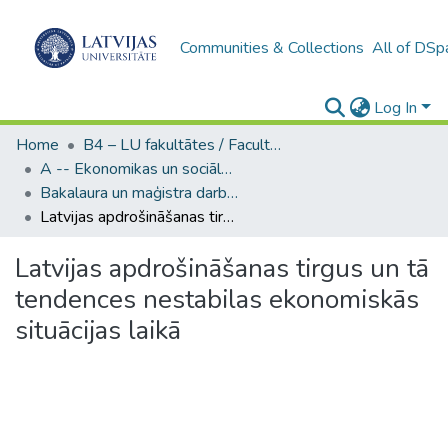
Communities & Collections
All of DSp
Log In
Home
B4 – LU fakultātes / Faculties of the UL
A -- Ekonomikas un sociālo zinātņu fakultāte / Faculty of Economics and Social Sciences
Bakalaura un maģistra darbi (ESZF) / Bachelor's and Master's theses
Latvijas apdrošināšanas tirgus un tā tendences nestabilas ekonomiskās situācijas laikā
Latvijas apdrošināšanas tirgus un tā
tendences nestabilas ekonomiskās
situācijas laikā