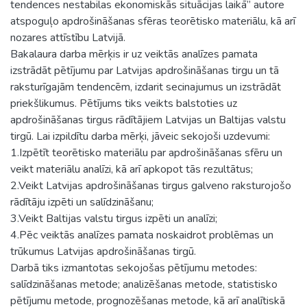
tendences nestabilas ekonomiskās situācijas laikā” autore
atspoguļo apdrošināšanas sfēras teorētisko materiālu, kā arī
nozares attīstību Latvijā.
Bakalaura darba mērķis ir uz veiktās analīzes pamata
izstrādāt pētījumu par Latvijas apdrošināšanas tirgu un tā
raksturīgajām tendencēm, izdarit secinajumus un izstrādāt
priekšlikumus. Pētījums tiks veikts balstoties uz
apdrošināšanas tirgus rādītājiem Latvijas un Baltijas valstu
tirgū. Lai izpildītu darba mērķi, jāveic sekojoši uzdevumi:
1.Izpētīt teorētisko materiālu par apdrošināšanas sfēru un
veikt materiālu analīzi, kā arī apkopot tās rezultātus;
2.Veikt Latvijas apdrošināšanas tirgus galveno raksturojošo
rādītāju izpēti un salīdzināšanu;
3.Veikt Baltijas valstu tirgus izpēti un analīzi;
4.Pēc veiktās analīzes pamata noskaidrot problēmas un
trūkumus Latvijas apdrošināšanas tirgū.
Darbā tiks izmantotas sekojošas pētījumu metodes:
salīdzināšanas metode; analizēšanas metode, statistisko
pētījumu metode, prognozēšanas metode, kā arī analītiskā